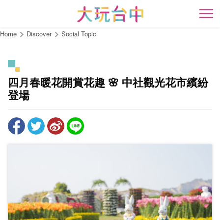
Go
to
開
the
Home
Discover
Social Topic
content
anchor
四月春暖花開賞花趣 🌸 中社觀光花市繽紛
登場