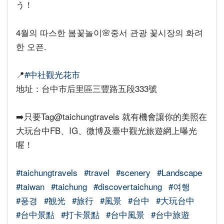
う！
4월의 따스한 봄꽃놀이🌸중서 관광 꽃시장의 화려
한 오픈.
📍
#中社觀光花市
地址：台中市后里區三豐路五段333號
➡️只要Tag@taichungtravels 就有機會讓你的美照在
大玩台中FB、IG、微博及臺中觀光旅遊網上曝光
喔！
#taichungtravels
#travel
#scenery
#Landscape
#taiwan
#taichung
#discovertaichung
#여행
#풍경
#観光
#旅行
#風景
#台中
#大玩台中
#台中景點
#打卡景點
#台中風景
#台中旅遊‌‌‌