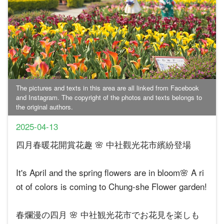
The pictures and texts in this area are all linked from Facebook
and Instagram. The copyright of the photos and texts belongs to
the original authors.
2025-04-13
四月春暖花開賞花趣 🌸 中社觀光花市繽紛登場
It's April and the spring flowers are in bloom🌸 A ri
ot of colors is coming to Chung-she Flower garden!
春爛漫の四月 🌸 中社観光花市でお花見を楽しも