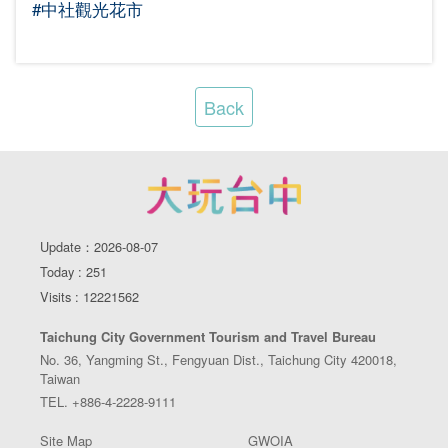
#中社觀光花市
Back
Update：2026-08-07
Today : 251
Visits : 12221562
Taichung City Government Tourism and Travel Bureau
No. 36, Yangming St., Fengyuan Dist., Taichung City 420018,
Taiwan
TEL. +886-4-2228-9111
Site Map
GWOIA