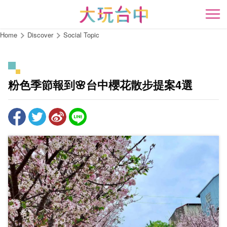
Go
to
開
the
Home
Discover
Social Topic
content
anchor
粉色季節報到🌸台中櫻花散步提案4選