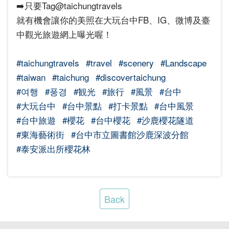
➡️只要Tag@taichungtravels
就有機會讓你的美照在大玩台中FB、IG、微博及臺
中觀光旅遊網上曝光喔！
#taichungtravels
#travel
#scenery
#Landscape
#taiwan
#taichung
#discovertaichung
#여행
#풍경
#観光
#旅行
#風景
#台中
#大玩台中
#台中景點
#打卡景點
#台中風景
#台中旅遊
#櫻花
#台中櫻花
#沙鹿櫻花隧道
#東海藝術街
#台中市立圖書館沙鹿深波分館
#泰安派出所櫻花林
Back