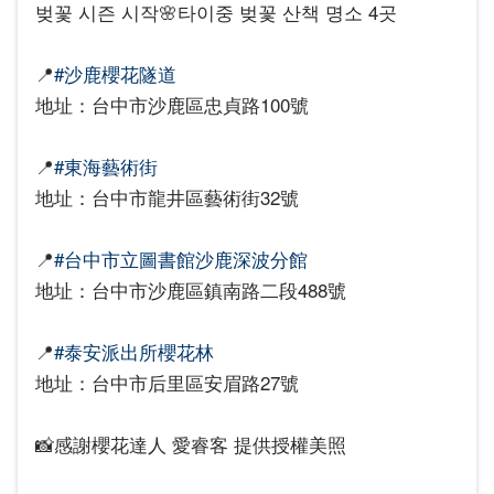
벚꽃 시즌 시작🌸타이중 벚꽃 산책 명소 4곳
📍
#沙鹿櫻花隧道
地址：台中市沙鹿區忠貞路100號
📍
#東海藝術街
地址：台中市龍井區藝術街32號
📍
#台中市立圖書館沙鹿深波分館
地址：台中市沙鹿區鎮南路二段488號
📍
#泰安派出所櫻花林
地址：台中市后里區安眉路27號
📸感謝櫻花達人 愛睿客 提供授權美照