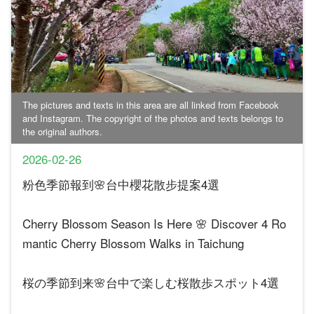
The pictures and texts in this area are all linked from Facebook
and Instagram. The copyright of the photos and texts belongs to
the original authors.
2026-02-26
粉色季節報到🌸台中櫻花散步提案4選
Cherry Blossom Season Is Here 🌸 Discover 4 Ro
mantic Cherry Blossom Walks in Taichung
桜の季節到来🌸台中で楽しむ桜散歩スポット4選