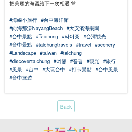
把美麗的海留給下一次相遇 💙
#海線小旅行
#台中海洋館
#向海那漾NayangBeach
#大安濱海樂園
#台中景點
#Taichung
#타이중
#台湾観光
#台中景點
#taichungtravels
#travel
#scenery
#Landscape
#taiwan
#taichung
#discovertaichung
#여행
#풍경
#観光
#旅行
#風景
#台中
#大玩台中
#打卡景點
#台中風景
#台中旅遊
Back