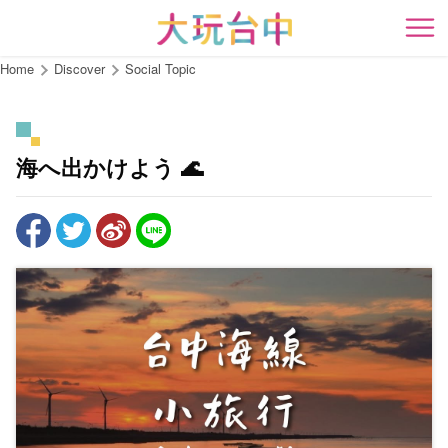
Go
to
開
the
Home
Discover
Social Topic
content
anchor
海へ出かけよう 🌊