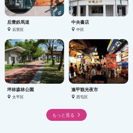
后豊鉄馬道
中央書店
后里区
中区
坪林森林公園
逢甲観光夜市
太平区
西屯区
もっと見る