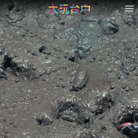
ア
ン
開
カ
ー
ポ
イ
ン
ト
に
移
動
す
る