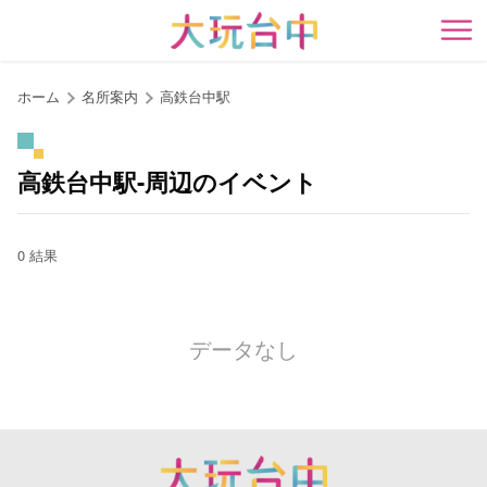
ア
ン
開
カ
ー
ホーム
名所案内
高鉄台中駅
ポ
イ
ン
高鉄台中駅-周辺のイベント
ト
に
移
0 結果
動
す
る
データなし