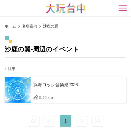
ア
ン
開
カ
ー
ホーム
名所案内
沙鹿の翼
ポ
イ
ン
沙鹿の翼-周辺のイベント
ト
に
移
1 結果
動
す
浜海ロック音楽祭2026
る
5.59 km
1