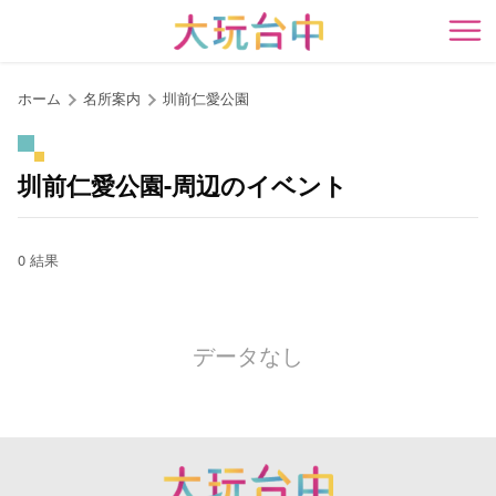
ア
ン
開
カ
ー
ホーム
名所案内
圳前仁愛公園
ポ
イ
ン
圳前仁愛公園-周辺のイベント
ト
に
移
0 結果
動
す
る
データなし