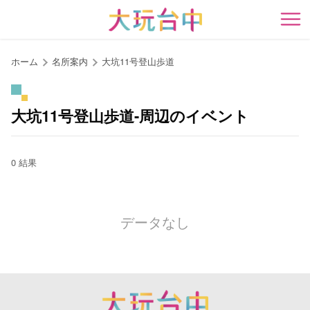
ア
ン
開
カ
ー
ホーム
名所案内
大坑11号登山歩道
ポ
イ
ン
大坑11号登山歩道-周辺のイベント
ト
に
移
0 結果
動
す
る
データなし