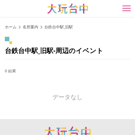
ア
ン
開
カ
ー
ホーム
名所案内
台鉄台中駅ˍ旧駅
ポ
イ
ン
台鉄台中駅ˍ旧駅-周辺のイベント
ト
に
移
0 結果
動
す
る
データなし