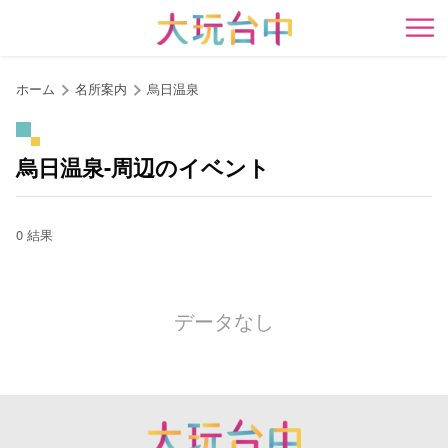
ア
ン
開
カ
ー
ホーム
名所案内
烏日温泉
ポ
イ
ン
烏日温泉-周辺のイベント
ト
に
移
0 結果
動
す
る
データなし