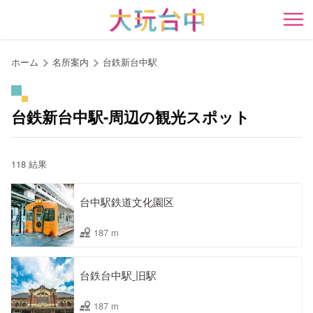
ア
ン
開
カ
ー
ホーム
名所案内
台鉄新台中駅
ポ
イ
ン
台鉄新台中駅-周辺の観光スポット
ト
に
移
118 結果
動
す
台中駅鉄道文化園区
る
187 m
台鉄台中駅ˍ旧駅
187 m