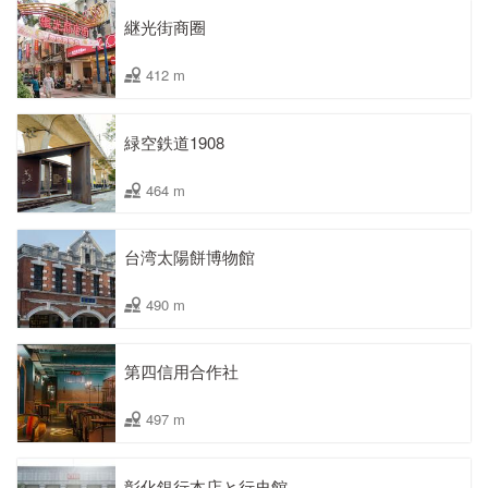
継光街商圈
412 m
緑空鉄道1908
464 m
台湾太陽餅博物館
490 m
第四信用合作社
497 m
彰化銀行本店と行史館