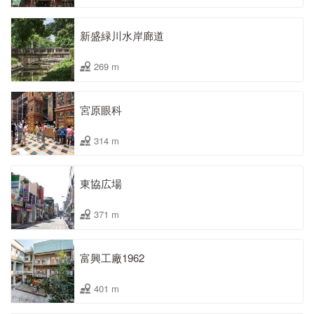
新盛緑川水岸廊道
269 m
宮原眼科
314 m
東協広場
371 m
富興工廠1962
401 m