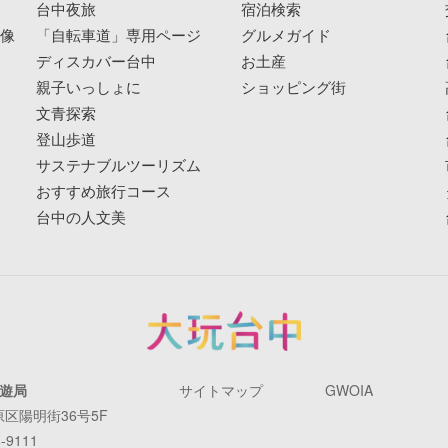
像
台中夜旅
宿泊検索
映像
「自転車道」専用ページ
グルメガイド
ディスカバー台中
お土産
親子いっしょに
ショッピング街
文青探索
登山歩道
サステナブルツーリズム
おすすめ旅行コース
台中の人文美
遊局
サイトマップ
GWOIA
原区陽明街36号5F
-9111