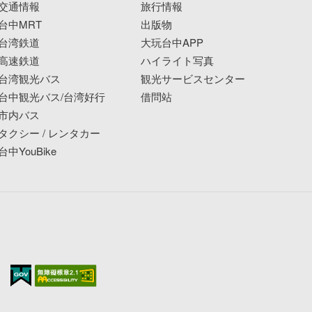
交通情報
旅行情報
台中MRT
出版物
台湾鉄道
大玩台中APP
高速鉄道
ハイライト写真
台湾観光バス
観光サービスセンター
台中観光バス/台湾好行
借問站
市内バス
タクシー / レンタカー
台中YouBike