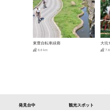
東豊自転車緑廊
大坑
6.6 km
7.
発見台中
観光スポット