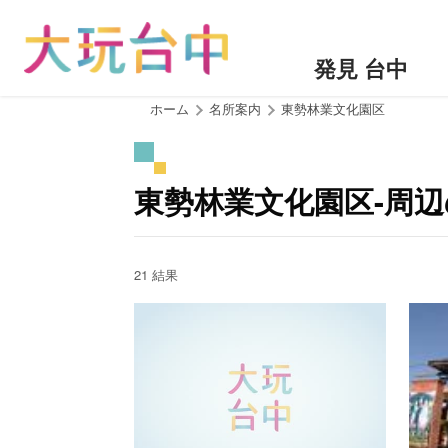
ア
ン
カ
発見 台中
ー
ポ
:::
ホーム
名所案内
東勢林業文化園区
イ
ン
ト
東勢林業文化園区-周
に
移
動
す
21 結果
る