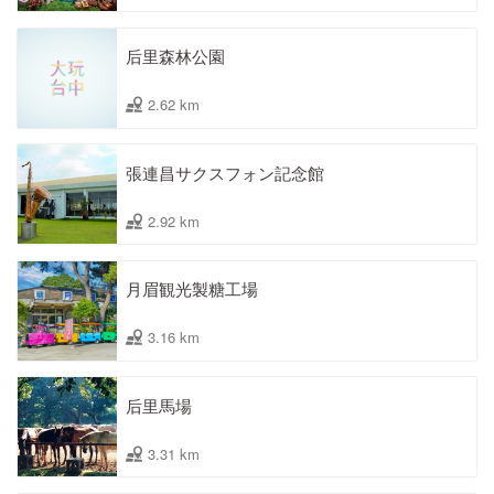
后里森林公園
2.62 km
張連昌サクスフォン記念館
2.92 km
月眉観光製糖工場
3.16 km
后里馬場
3.31 km