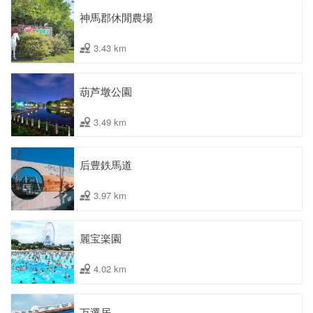
神馬郡休閒農場
3.43 km
葫芦墩公園
3.49 km
后豊鉄馬道
3.97 km
麗宝楽園
4.02 km
万選居