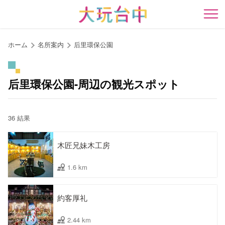
ア
ン
開
カ
ー
ホーム
名所案内
后里環保公園
ポ
イ
ン
后里環保公園-周辺の観光スポット
ト
に
移
36 結果
動
す
木匠兄妹木工房
る
1.6 km
約客厚礼
2.44 km