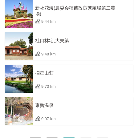
新社花海(農委会種苗改良繁殖場第二農
場)
9.44 km
社口林宅ˍ大夫第
9.48 km
摘星山荘
9.72 km
東勢温泉
9.97 km