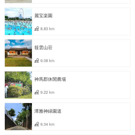
麗宝楽園
8.83 km
筱雲山荘
9.08 km
神馬郡休閒農場
9.22 km
潭雅神緑園道
9.34 km