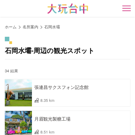
ア
ン
開
カ
ー
ホーム
名所案内
石岡水壩
ポ
イ
ン
石岡水壩-周辺の観光スポット
ト
に
移
34 結果
動
す
張連昌サクスフォン記念館
る
8.35 km
月眉観光製糖工場
8.51 km