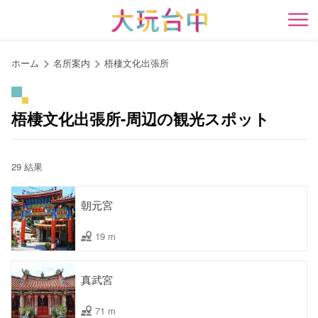
ア
ン
開
カ
ー
ホーム
名所案内
梧棲文化出張所
ポ
イ
ン
梧棲文化出張所-周辺の観光スポット
ト
に
移
29 結果
動
す
朝元宮
る
19 m
真武宮
71 m