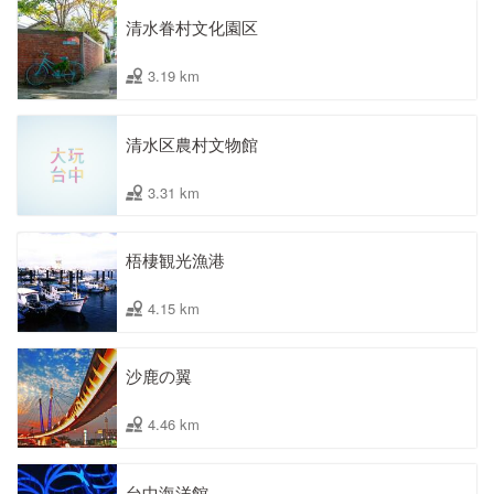
清水眷村文化園区
3.19 km
清水区農村文物館
3.31 km
梧棲観光漁港
4.15 km
沙鹿の翼
4.46 km
台中海洋館