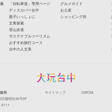
映像
「自転車道」専用ページ
グルメガイド
ディスカバー台中
お土産
親子いっしょに
ショッピング街
文青探索
登山歩道
サステナブルツーリズム
おすすめ旅行コース
台中の人文美
遊局
サイトマップ
GWOIA
原区陽明街36号5F
-9111