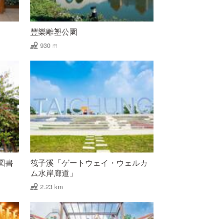
豐樂雕塑公園
930 m
図書
筏子溪「ゲートウェイ・ウェルカ
ム水岸廊道」
2.23 km