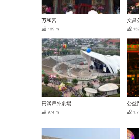
万和宮
文昌
139 m
15
円満戶外劇場
公益
974 m
1.