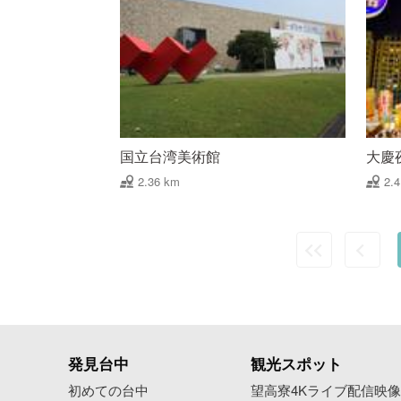
国立台湾美術館
大慶
2.36 km
2.
発見台中
観光スポット
初めての台中
望高寮4Kライブ配信映