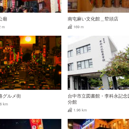
公廟
南屯麻い文化館＿犂頭店
2 m
169 m
路グルメ街
台中市立図書館・李科永記念
分館
76 km
1.96 km