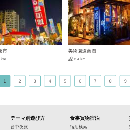
夜市
美術園道商圈
4 km
2.4 km
1
2
3
4
5
6
7
8
9
テーマ別遊び方
食事買物宿泊
像
台中夜旅
宿泊検索