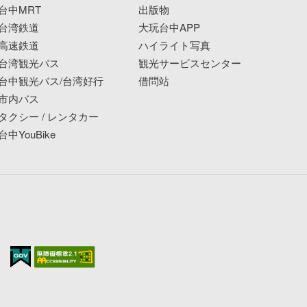
台中MRT
出版物
台湾鉄道
大玩台中APP
高速鉄道
ハイライト写真
台湾観光バス
観光サービスセンター
台中観光バス/台湾好行
借問站
市内バス
タクシー / レンタカー
台中YouBike