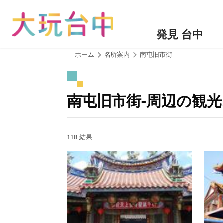
ア
ン
カ
発見 台中
ー
ポ
:::
ホーム
名所案内
南屯旧市街
イ
ン
ト
南屯旧市街-周辺の観
に
移
動
す
118 結果
る