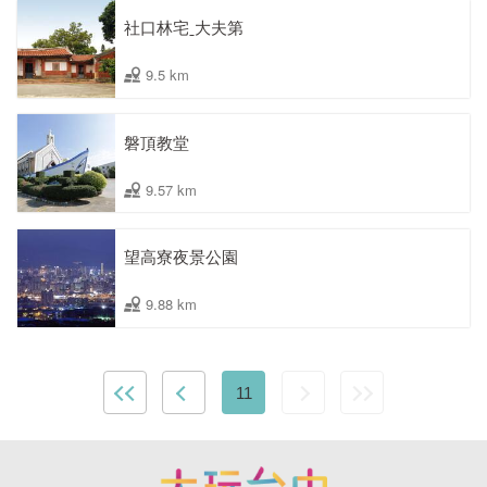
社口林宅ˍ大夫第
9.5 km
磐頂教堂
9.57 km
望高寮夜景公園
9.88 km
11