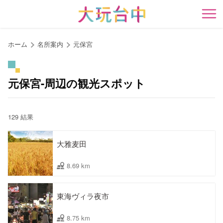
ア
ン
開
カ
ー
ホーム
名所案内
元保宮
ポ
イ
ン
元保宮-周辺の観光スポット
ト
に
移
129 結果
動
す
大雅麦田
る
8.69 km
東海ヴィラ夜市
8.75 km