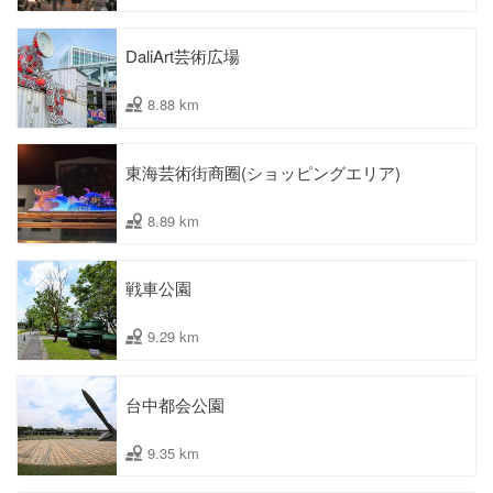
DaliArt芸術広場
8.88 km
東海芸術街商圈(ショッピングエリア)
8.89 km
戦車公園
9.29 km
台中都会公園
9.35 km