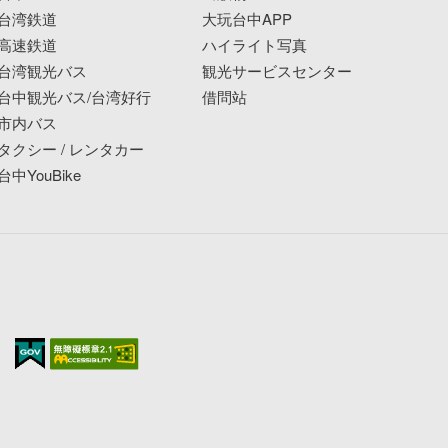
台湾鉄道
大玩台中APP
高速鉄道
ハイライト写真
台湾観光バス
観光サービスセンター
台中観光バス/台湾好行
借問站
市内バス
タクシー / レンタカー
台中YouBike