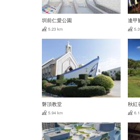
圳前仁愛公園
逢甲
5.23 km
5.
磐頂教堂
秋紅
5.94 km
6.