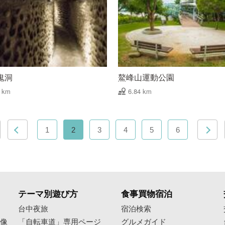
鬼洞
鰲峰山運動公園
8 km
6.84 km
1
2
3
4
5
6
テーマ別遊び方
食事買物宿泊
像
台中夜旅
宿泊検索
映像
「自転車道」専用ページ
グルメガイド