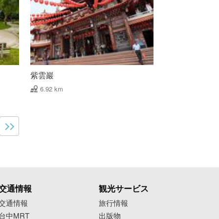
紫雲巖
6.92 km
交通情報
観光サービス
交通情報
旅行情報
台中MRT
出版物