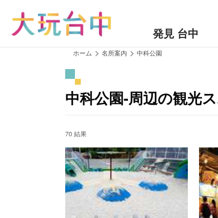
ア
ン
カ
発見 台中
ー
ポ
:::
ホーム
名所案内
中科公園
イ
ン
ト
中科公園-周辺の観光
に
移
動
す
70 結果
る