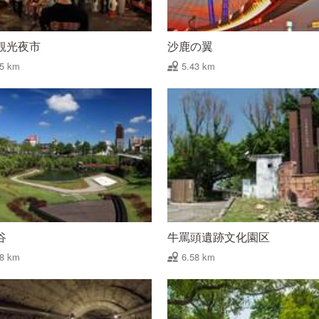
観光夜市
沙鹿の翼
35 km
5.43 km
谷
牛罵頭遺跡文化園区
18 km
6.58 km