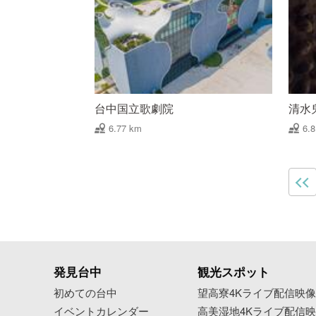
台中国立歌劇院
清水
6.77 km
6.
発見台中
観光スポット
初めての台中
望高寮4Kライブ配信映
イベントカレンダー
高美湿地4Kライブ配信