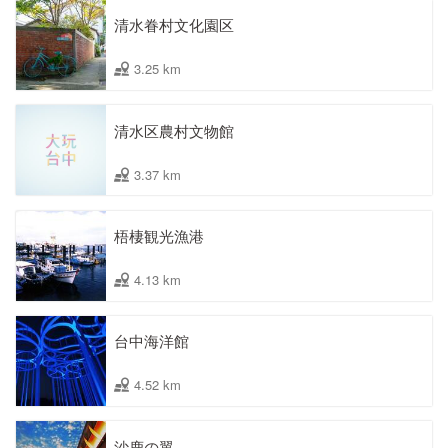
清水眷村文化園区
3.25 km
清水区農村文物館
3.37 km
梧棲観光漁港
4.13 km
台中海洋館
4.52 km
沙鹿の翼