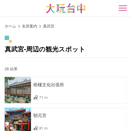
ア
ン
開
カ
ー
ホーム
名所案内
真武宮
ポ
イ
ン
真武宮-周辺の観光スポット
ト
に
移
28 結果
動
す
梧棲文化出張所
る
71 m
朝元宮
81 m