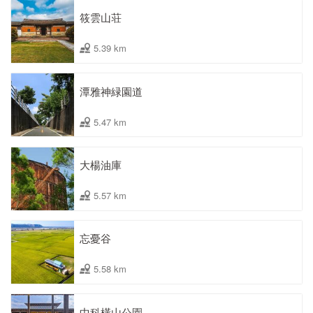
筱雲山荘
5.39 km
潭雅神緑園道
5.47 km
大楊油庫
5.57 km
忘憂谷
5.58 km
中科橫山公園