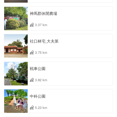
神馬郡休閒農場
3.37 km
社口林宅ˍ大夫第
3.75 km
戦車公園
3.82 km
中科公園
5.23 km