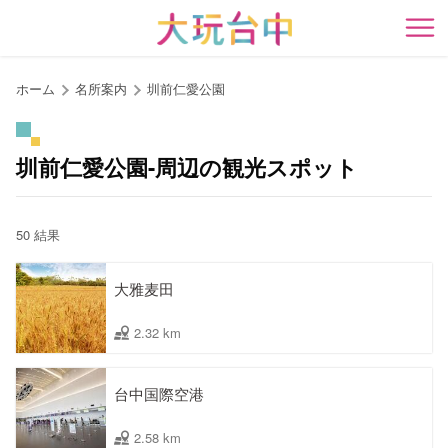
ア
ン
開
カ
ー
ホーム
名所案内
圳前仁愛公園
ポ
イ
ン
圳前仁愛公園-周辺の観光スポット
ト
に
移
50 結果
動
す
大雅麦田
る
2.32 km
台中国際空港
2.58 km