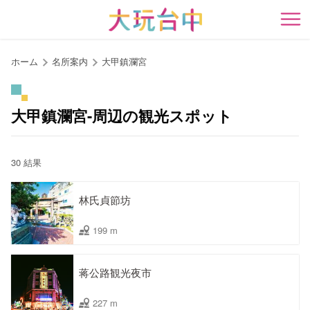
ア
ン
開
カ
ー
ホーム
名所案内
大甲鎮瀾宮
ポ
イ
ン
大甲鎮瀾宮-周辺の観光スポット
ト
に
移
30 結果
動
す
林氏貞節坊
る
199 m
蒋公路観光夜市
227 m