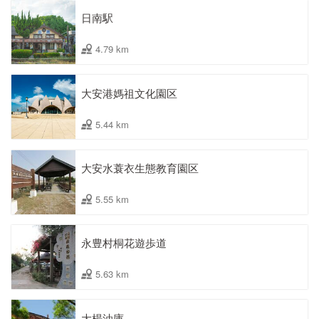
日南駅
4.79 km
大安港媽祖文化園区
5.44 km
大安水蓑衣生態教育園区
5.55 km
永豊村桐花遊歩道
5.63 km
大楊油庫