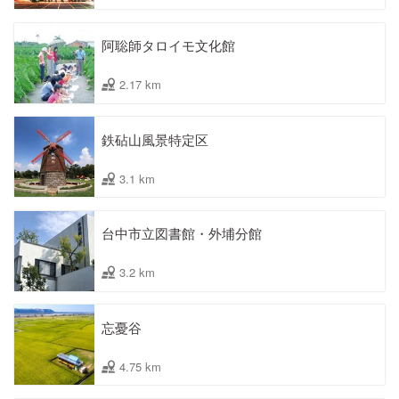
阿聡師タロイモ文化館
2.17 km
鉄砧山風景特定区
3.1 km
台中市立図書館・外埔分館
3.2 km
忘憂谷
4.75 km