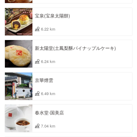
宝泉(宝泉太陽餅)
6.22 km
新太陽堂(土鳳梨酥パイナップルケーキ)
6.24 km
京華煙雲
6.49 km
春水堂-国美店
7.04 km