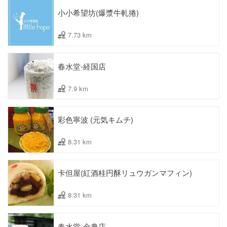
小小希望坊(爆漿牛軋捲)
7.73 km
春水堂-経国店
7.9 km
彩色寧波 (元気キムチ)
8.31 km
卡但屋(紅酒桂円酥リュウガンマフィン)
8.31 km
春水堂-金典店