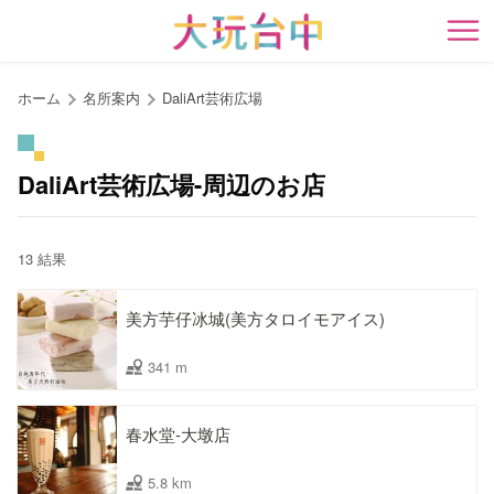
ア
ン
開
カ
ー
ホーム
名所案内
DaliArt芸術広場
ポ
イ
ン
DaliArt芸術広場-周辺のお店
ト
に
移
13 結果
動
す
美方芋仔冰城(美方タロイモアイス)
る
341 m
春水堂-大墩店
5.8 km