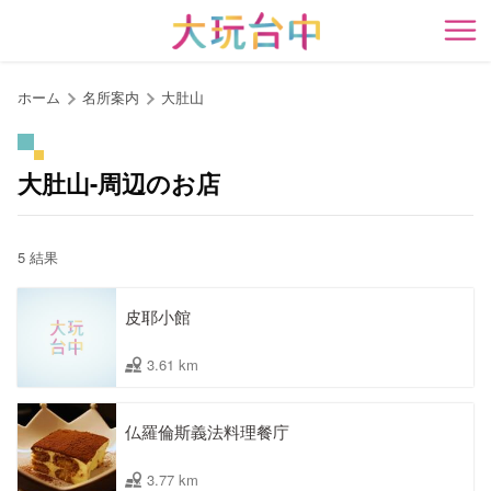
ア
ン
開
カ
ー
ホーム
名所案内
大肚山
ポ
イ
ン
大肚山-周辺のお店
ト
に
移
5 結果
動
す
皮耶小館
る
3.61 km
仏羅倫斯義法料理餐庁
3.77 km