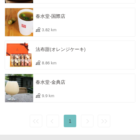
春水堂-国際店
3.82 km
法布甜(オレンジケーキ)
8.86 km
春水堂-金典店
9.9 km
1