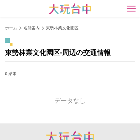
ア
ン
開
カ
ー
ホーム
名所案内
東勢林業文化園区
ポ
イ
ン
東勢林業文化園区-周辺の交通情報
ト
に
移
0 結果
動
す
る
データなし