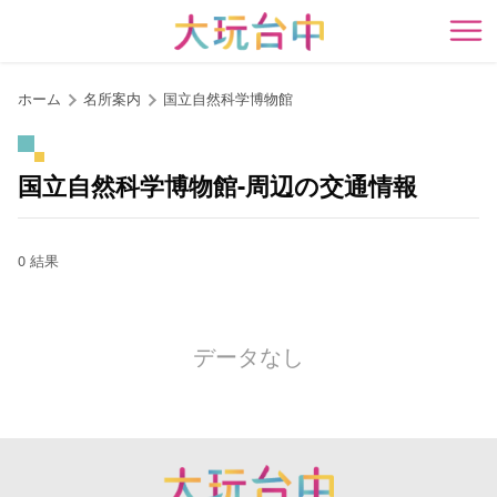
ア
ン
開
カ
ー
ホーム
名所案内
国立自然科学博物館
ポ
イ
ン
国立自然科学博物館-周辺の交通情報
ト
に
移
0 結果
動
す
る
データなし