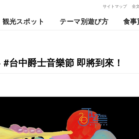
:::
サイトマップ
全
観光スポット
テーマ別遊び方
食事
 #台中爵士音樂節 即將到來！