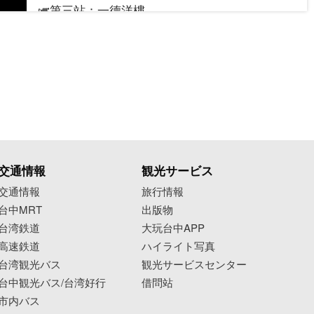
🎺第三站：一德洋樓
🗓️9/22(日) 14:30~18:10
📍臺市北屯區文昌東十一街14巷1號
🎺第四站：太平洋百貨
🗓️9/29(日) 14:30~18:10
📍臺中市豐原區復興路2號
🎺主舞台：臺中市民廣場🎉🎉
交通情報
観光サービス
🗓️10/11(五)－10/18(五) 19:00~21:30
交通情報
旅行情報
🗓️10/19(六)－10/20(日) 17:30~21:30
台中MRT
出版物
📍臺中市西區公益路163-1號
台湾鉄道
大玩台中APP
高速鉄道
ハイライト写真
🎺限定音樂會：臺中國家歌劇院🎉🎉
台湾観光バス
観光サービスセンター
台中観光バス/台湾好行
借問站
🗓️10/20(日)
市内バス
📍臺中市西屯區惠來路二段101號