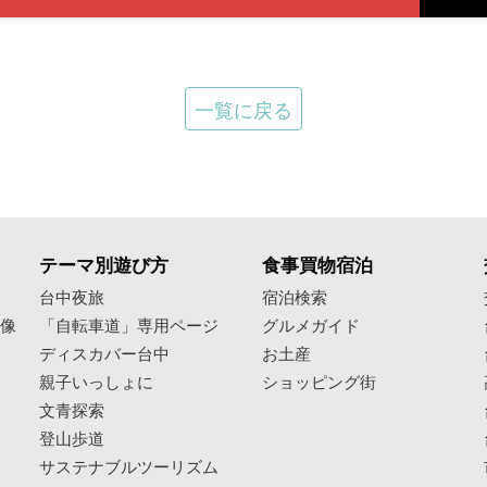
一覧に戻る
テーマ別遊び方
食事買物宿泊
像
台中夜旅
宿泊検索
映像
「自転車道」専用ページ
グルメガイド
ディスカバー台中
お土産
親子いっしょに
ショッピング街
文青探索
登山歩道
サステナブルツーリズム