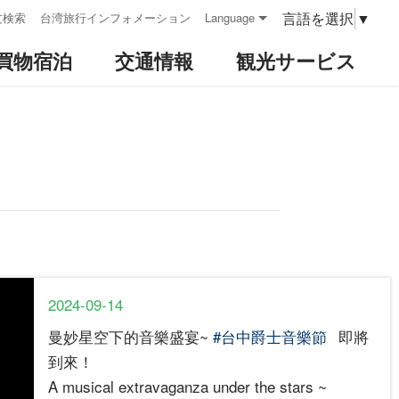
言語を選択
▼
文検索
台湾旅行インフォメーション
Language
買物宿泊
交通情報
観光サービス
2024-09-14
曼妙星空下的音樂盛宴~
#台中爵士音樂節
即將
到來！
A musical extravaganza under the stars ~