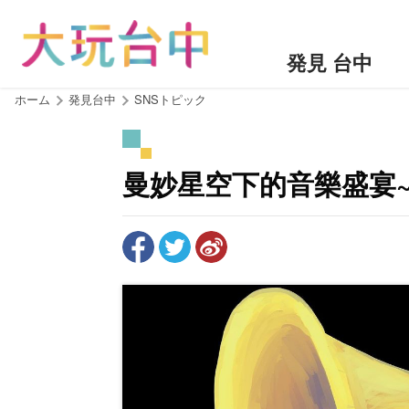
ア
ン
カ
発見 台中
ー
ポ
:::
ホーム
発見台中
SNSトピック
イ
ン
ト
曼妙星空下的音樂盛宴~
に
移
動
す
る