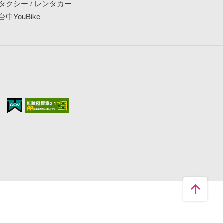
タクシー / レンタカー
台中YouBike
更多相關資訊🔗更多相關資訊
https://www.taichungjazzfestival.tw/2024/tw/tea
m-schedule/team-schedule.html
➡️只要Tag@taichungtravels
就有機會讓你的美照在大玩台中FB、IG、微博及
臺中觀光旅遊網上曝光喔！
#taichungtravels
#travel
#scenery
#Landscape
#taiwan
#taichung
#discovertaichung
#여행
#풍경
#観光