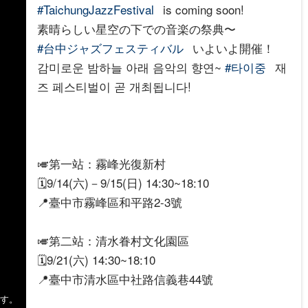
#TaichungJazzFestival
is coming soon!
素晴らしい星空の下での音楽の祭典〜
#台中ジャズフェスティバル
いよいよ開催！
감미로운 밤하늘 아래 음악의 향연~
#타이중
재
즈 페스티벌이 곧 개최됩니다!
🎺第一站：霧峰光復新村
🗓️9/14(六)－9/15(日) 14:30~18:10
📍臺中市霧峰區和平路2-3號
🎺第二站：清水眷村文化園區
🗓️9/21(六) 14:30~18:10
📍臺中市清水區中社路信義巷44號
ます。