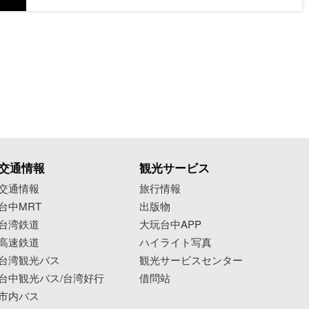
➡️只要Tag@taichungtravels 就有機會讓你的美照
在大玩台中FB、IG、微博及臺中觀光旅遊網上曝
光喔！
#taichungtravels
#travel
#scenery
#Landscape
#taiwan
#taichung
#discovertaichung
#여행
#풍경
#観光
#旅行
#風景
#台中
#大玩台中
#台中景點
#打卡景點
#台中風景
#台中旅遊‌‌‌
#黎明溝生態園區
#水曲生態公園
#海天橋
交通情報
観光サービス
交通情報
旅行情報
台中MRT
出版物
台湾鉄道
大玩台中APP
高速鉄道
ハイライト写真
台湾観光バス
観光サービスセンター
台中観光バス/台湾好行
借問站
市内バス