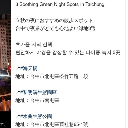
3 Soothing Green Night Spots in Taichung
立秋の夜におすすめの散歩スポット
台中で夜景がとても心地よい緑地3選
초가을 저녁 산책
편안하게 야경을 감상할 수 있는 타이중 녹지 3곳
📍
#海天橋
地址：台中市北屯區松竹五路一段
📍
#黎明溝生態園區
地址：台中市南屯區
📍
#水曲生態公園
地址：台中市北屯區舊社巷65-1號
ます。