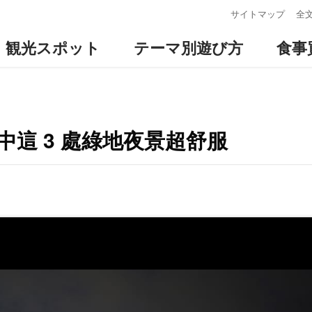
:::
サイトマップ
全
観光スポット
テーマ別遊び方
食事
中這 3 處綠地夜景超舒服