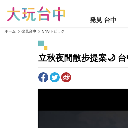
ア
ン
カ
発見 台中
ー
ポ
:::
ホーム
発見台中
SNSトピック
イ
ン
ト
立秋夜間散步提案🌙 台
に
移
動
す
る