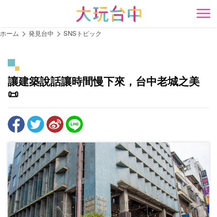
ア
ン
開
カ
ホーム
発見台中
SNSトピック
ー
ポ
イ
ン
讓建築說話讓時間慢下來，台中老城之美
ト
📜
に
移
動
す
る