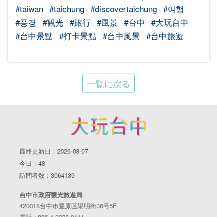
#taiwan
#taichung
#discovertaichung
#여행
#풍경
#観光
#旅行
#風景
#台中
#大玩台中
#台中景點
#打卡景點
#台中風景
#台中旅遊
一覧に戻る
最終更新日：2026-08-07
今日：48
訪問者数：3064139
台中市政府観光旅遊局
420018台中市豊原区陽明街36号5F
電話 +886-4-2228-9111