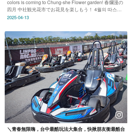
colors is coming to Chung-she Flower garden! 春爛漫の
四月 中社観光花市でお花見を楽しもう！ 4월의 따스한
봄꽃놀이중서 관광 꽃시장의 화려한 오픈. #中社觀光花
2025-04-13
市 地址：台中市后里區三豐路五段333號 只要
Tag@taichungtravels 就有機會讓你的美照在大玩台中
FB、IG、微博及臺中觀光旅遊網上曝光喔！
#taichungtravels #travel #scenery #Landscape #taiwan
#taichung #discovertaichung #여행 #풍경 #観光 #旅行 #
風景 #台中 #大玩台中 #台中景點 #打卡景點 #台中風景 #
台中旅遊‌‌‌ #中社觀光花市
＼青春無限嗨，台中最酷玩法大集合，快揪朋友衝最酷台