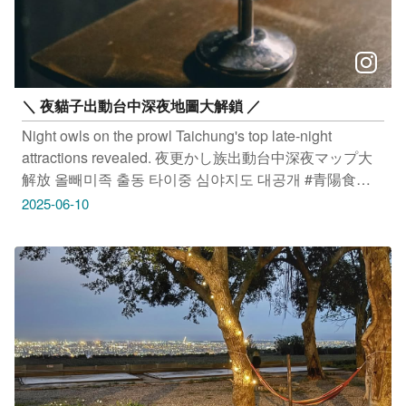
＼ 夜貓子出動台中深夜地圖大解鎖 ／
Night owls on the prowl Taichung's top late-night
attractions revealed. 夜更かし族出動台中深夜マップ大
解放 올빼미족 출동 타이중 심야지도 대공개 #青陽食肆
地址：台中市西區精誠路124號1樓 #San Hill wine&bar
2025-06-10
地址：台中市北屯區崇德十六路255號3樓 #炬伙torch 地
址：台中市北屯區敦富路143號 感謝 ＠im_ann_chen 、
@wei_photodiary、＠torchbbq_taichung 提供授權美照
只要Tag@taichungtravels 就有機會讓你的美照在大玩台
中FB、IG、微博及臺中觀光旅遊網上曝光喔！
#taichungtravels #travel #scenery #Landscape #taiwan
#taichung #discovertaichung #여행 #풍경 #観光 #旅行 #
風景 #台中 #大玩台中 #台中景點 #打卡景點 #台中風景 #
台中旅遊