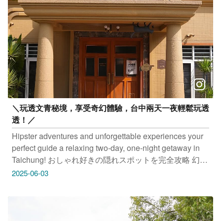
@a _hsuan_1118 提供授權美照 只要
Tag@taichungtravels 就有機會讓你的美照在大玩台中
FB、IG、微博及臺中觀光旅遊網上曝光喔！
#taichungtravels #travel #scenery #Landscape #taiwan
#taichung #discovertaichung #여행 #풍경 #観光 #旅行 #
風景 #台中 #大玩台中 #台中景點 #打卡景點 #台中風景 #
台中旅遊‌‌‌ #藍月咖啡 #三茶一生 #沙鹿之意 #台中機場週
邊景點
＼玩透文青秘境，享受奇幻體驗，台中兩天一夜輕鬆玩透
透！／
Hipster adventures and unforgettable experiences your
perfect guide a relaxing two-day, one-night getaway in
Taichung! おしゃれ好きの隠れスポットを完全攻略 幻想
的な体験を楽しもう、台中1泊2日で気軽に満喫！ 힙스
2025-06-03
터의 핫스팟, 판타지 체험을 즐기며 타이중에서 1박2일
동안 신나는 여행을 즐기세요! #奶油飯店 地址：台中市
西區民權路217巷18號 #八巷咖啡 地址：台中市西區中興
八巷22號一樓 #綠光計劃 地址：台中市西區中興一巷19