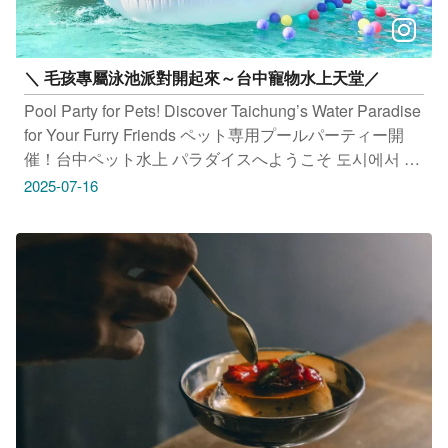
＼ 毛孩專屬泳池派對開起來～台中寵物水上天堂／
Pool Party for Pets! Discover Taichung’s Water Paradise
for Your Furry Friends ペット専用プールパーティー開
催！台中ペット水上 パラダイスへようこそ 도시에서 배
우는 건축 언어 타이중에서 놓칠 수 없는 6개 건축 작품 #
2025-07-16
派特寵物友善餐廳 地址：台中市北屯區崇德十六路255號
3樓 #帕比樂寵物旅館 地址：台中市北屯區柳陽西街118
號 #啵比星球 地址：台中市北屯區東山路二段151之2號
感謝 @patskitchen959提、@puppy.love0801、
@hioneworld供授權美照 只要Tag@taichungtravels 就有
機會讓你的美照在大玩台中FB、IG、微博及臺中觀光旅
遊網上曝光喔！ #taichungtravels #travel #scenery
#Landscape #taiwan #taichung #discovertaichung #여
행 #풍경 #観光 #旅行 #風景 #台中 #大玩台中 #台中景點
#打卡景點 #台中風景 #台中旅遊