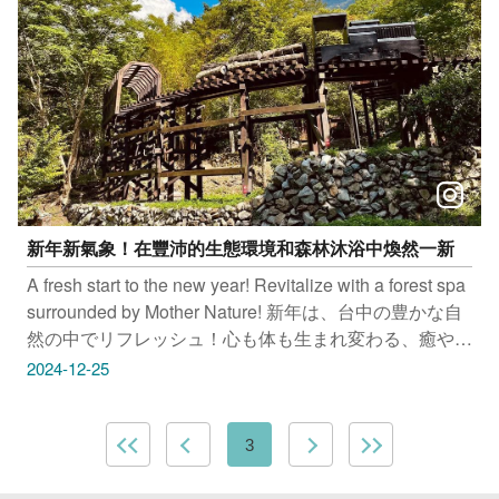
@btsjiminxitw 、 qoo_kevin 、 @frank_taichung 授權提
供美照 只要Tag@taichungtravels 就有機會讓你的美照在
大玩台中FB、IG、微博及臺中觀光旅遊網上曝光喔！
#taichungtravels #travel #scenery #Landscape #taiwan
#taichung #discovertaichung #여행 #풍경 #観光 #旅行 #
風景 #台中 #大玩台中 #台中景點 #打卡景點 #台中風景 #
台中旅遊 #麗寶樂園 #老虎城 #梨山跨年 #谷關跨年 #台
中中央公園 #台中跨年
新年新氣象！在豐沛的生態環境和森林沐浴中煥然一新
A fresh start to the new year! Revitalize with a forest spa
surrounded by Mother Nature! 新年は、台中の豊かな自
然の中でリフレッシュ！心も体も生まれ変わる、癒やし
の旅へ。 새해 새로운 기상! 풍부한 생태환경에서 삼림욕
2024-12-25
을 즐기며 새롭게 재충전해 보세요. 八仙山國家森林遊樂
區 地址：臺中市和平區東關路一段200之8號 大雪山國家
森林遊樂區 地址：臺中市和平區雪山路18號 武陵國家森
3
林遊樂區 地址：臺中市和平區武陵路3號 參山國家風景
區－梨山風景區(梨山、谷關、思源埡口) 地址：臺中市霧