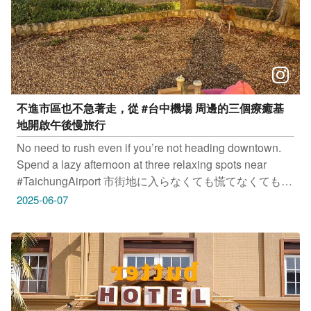
不進市區也不急著走，從 #台中機場 周邊的三個療癒基
地開啟午後慢旅行
No need to rush even if you’re not heading downtown.
Spend a lazy afternoon at three relaxing spots near
#TaichungAirport 市街地に入らなくても慌てなくても
OK #台中空港 周辺の3つの癒しスポットで午後のゆっ
2025-06-07
たり旅を始めよう 서둘러 시내로 들어갈 필요가 없습니
다 #타이중 공항 주변의 힐링 스팟 3곳에서 오후의 슬로
우 여행을 시작해 보세요 #藍月咖啡Bluoon coffee 地址：
台中市沙鹿區中山路紅竹巷258號 #三茶一生－小院茶事
地址：台中市沙鹿區日新街45巷21號 #沙鹿之翼 地址：
台中市沙鹿區中棲路281-3號 感謝IG網友 @‌ning01212、