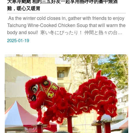
大寒冷颼颼 相約三五好友一起享用熱呼呼的臺中燒酒
遊網上曝光喔！ ​ #taichungtravels #travel #scenery
雞，暖心又暖胃
#Landscape #taiwan #taichung #discovertaichung #여
행 #풍경 #観光 #旅行 #風景 #台中 #大玩台中 #台中伴手
​ As the winter cold closes in, gather with friends to enjoy
禮
Taichung Wine-Cooked Chicken Soup that will warm the
body and soul! ​ 寒い冬にぴったり！ 仲間と熱々の台中
燒酎鶏を囲み、心も体もポカポカに ​ 추운 겨울 친구들과
2025-01-19
함께 뜨끈뜨끈한 타이중의 와인 닭고기 수프를 먹으며 행
복한 시간을 보내보세요 ​ ​ 沙卡燒酒雞 地址：台中市大雅
區中山路大同巷9弄7號 ​ 潮州羅燒酒雞(總店) 地址：台中
市西區西屯路一段202號 ​ 阿里郎迷你火鍋 地址：台中市
西區梅川西路一段84號 ​ 感謝IG網友 @‌sasha818021、
ariel __l 、 @garychang_517 ， @eatsallthetime 提供授
權美照 ​ ​ 只要Tag@taichungtravels 就有機會讓你的美照
在大玩台中FB、IG、微博及臺中觀光旅遊網上曝光喔！ ​
#taichungtravels #travel #scenery #Landscape #taiwan
#taichung #discovertaichung #여행 #풍경 #観光 #旅行 #
風景 #台中 #大玩台中 #台中景點 #打卡景點 #台中風景 #
台中旅遊‌‌‌ #沙卡燒酒雞 #潮州羅燒酒雞 #阿里郎迷你火鍋
#台中必比登推薦