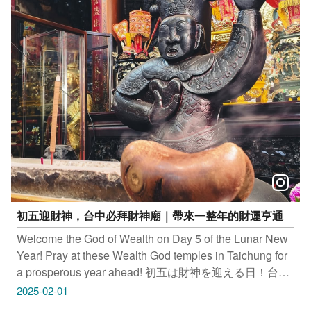
「행복을 기원하세요」 ​ 主燈－蛇現幸福 群蛇共舞燈區
蛇麼玩意燈區 蛇畫故事燈區 ​ 活動日期｜
2025/2/8(六)-2025/2/23(日) 亮燈時間｜週一至週四
17:00-21:30 ／ 週五及假日 17:00-22:00 活動地點｜臺中
市中央公園 ​ 主燈秀展演時間 週一至週四18:00-21:00(最
終場21:00) 週五至週日18:00-21:30(最終場21:30) 每30分
鐘展演1場，每場3分鐘。 ※2/8(六)開幕首場為19:00 ​ 小提
燈－甜甜蛇發放資訊 2/8(六)-2/23(日)每日15:30開放排
隊，每日16:00開始發放。 ※每日限量發送，1人限領1
盞，發完為止，領取地點請詳閱燈區地圖。 ​ 只要
Tag@taichungtravels 就有機會讓你的美照在大玩台中
FB、IG、微博及臺中觀光旅遊網上曝光喔！
#taichungtravels #travel #scenery #Landscape #taiwan
初五迎財神，台中必拜財神廟｜帶來一整年的財運亨通
#taichung #discovertaichung #여행 #풍경 #観光 #旅行 #
風景 #台中 #大玩台中 #台中景點 #打卡景點 #台中風景 #
Welcome the God of Wealth on Day 5 of the Lunar New
台中旅遊‌‌‌ #台中燈會 #蛇現幸福 #中央公園 #中台灣燈會
Year! Pray at these Wealth God temples in Taichung for
#燈會 #元宵燈會 #元宵
a prosperous year ahead! 初五は財神を迎える日！台中
の必訪財神廟で一年の財運を祈願しよう 초닷새 타이중
2025-02-01
의 재물신 사당에서 새로운 한 해의 재물운을 기원하세요.