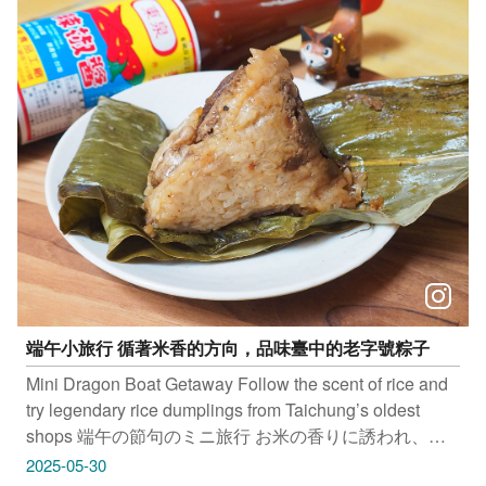
興大路145號 #旱溪媽祖公園 地址：台中東區復興東路、
東光路、建成路交叉的三角公園 只要
Tag@taichungtravels 就有機會讓你的美照在大玩台中
FB、IG、微博及臺中觀光旅遊網上曝光喔！ #
taichungtravels #travel #scenery #Landscape #taiwan
#taichung #discovertaichung #여행 #풍경 #観光 #旅行 #
風景 #台中 #大玩台中 # 台中景點 #打卡景點 #台中風景
#台中旅遊
端午小旅行 循著米香的方向，品味臺中的老字號粽子
Mini Dragon Boat Getaway Follow the scent of rice and
try legendary rice dumplings from Taichung’s oldest
shops 端午の節句のミニ旅行 お米の香りに誘われ、台
中の老舗のちまきを味わう 단오 여행 쌀 향기를 따라가
2025-05-30