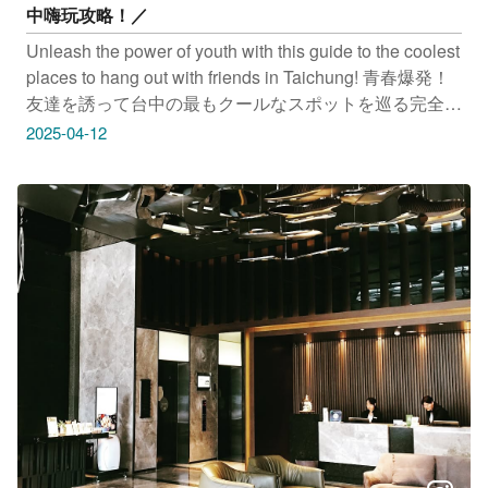
中嗨玩攻略！／
Unleash the power of youth with this guide to the coolest
places to hang out with friends in Taichung! 青春爆発！
友達を誘って台中の最もクールなスポットを巡る完全攻
略ガイド！ 영원한 청춘 : 친구들과 가장 멋진 타이중을
2025-04-12
신나게 즐기는 공략법! #麗寶國際賽車場 地址：台中市后
里區月眉東路一段185號 #閃動格子CyberCube-台中旗艦
店 地址：台中市西區英才路427號 #Air-Gene空氣基因彈
翻健身育樂中心 地址：台中市南屯區龍富路四段439號
感謝IG網友 @ly18_food 、@cybercubejump_taichung
麗寶國際賽車場 提供授權美照 只要Tag@taichungtravels
就有機會讓你的美照在大玩台中FB、IG、微博及臺中觀
光旅遊網上曝光喔！ #taichungtravels #travel #scenery
#Landscape #taiwan #taichung #discovertaichung #여
행 #풍경 #観光 #旅行 #風景 #台中 #大玩台中 #台中景點
#打卡景點 #台中風景 #台中旅遊