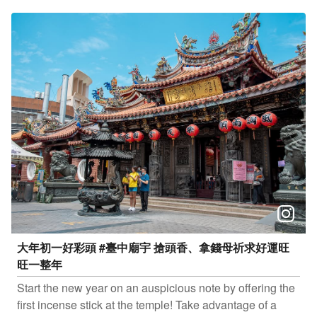
#廣天宮 地址：臺中市北屯區遼陽五街131號 #南天宮 地
址：臺中市東區自由路三段309號 #大里武澤宮 地址：臺
中市大里區爽文路252號 只要Tag@taichungtravels 就有
機會讓你的美照在大玩台中FB、IG、微博及臺中觀光旅
遊網上曝光喔！ #taichungtravels #travel #scenery
#Landscape #taiwan #taichung #discovertaichung #여
행 #풍경 #観光 #旅行 #台中廟宇 #財神廟 #財神 #靈驗廟
宇 #台中財神廟 #初五迎財神
大年初一好彩頭 #臺中廟宇 搶頭香、拿錢母祈求好運旺
旺一整年
Start the new year on an auspicious note by offering the
first incense stick at the temple! Take advantage of a