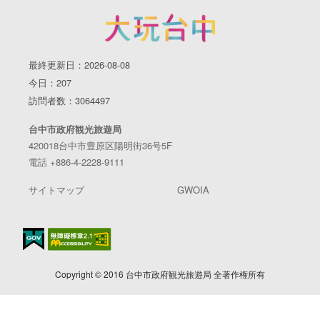
峰區中正路738號 只要Tag@taichungtravels 就有機會讓
你的美照在大玩台中FB、IG、微博及臺中觀光旅遊網上
曝光喔！ #taichungtravels #travel #scenery #Landscape
最終更新日：2026-08-08
#taiwan #taichung #discovertaichung #여행 #풍경 #観光
今日：207
#旅行 #風景 #台中 #大玩台中 #台中景點 #打卡景點 #台
訪問者数：3064497
中風景 #台中旅遊 #八仙山國家森林遊樂區 #大雪山國家
森林遊樂區 #武陵國家森林遊樂區 #參山國家風景區 #梨
台中市政府観光旅遊局
山風景區
420018台中市豊原区陽明街36号5F
電話 +886-4-2228-9111
サイトマップ
GWOIA
Copyright © 2016 台中市政府観光旅遊局 全著作権所有