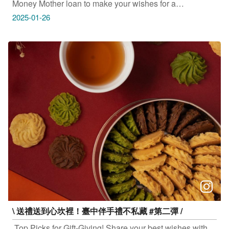
Money Mother loan to make your wishes for a
prosperous year come true. 元旦は、廟で新年の幸運祈
2025-01-26
願！一番乗りでお参りをして、「銭母」の御守を手に入
れよう 새해 첫날 사찰에 가서 향을 피우고 사찰 금화로
한 해의 행운을 기원해 보세요 大甲鎮瀾宮 地址：台中市
大甲區順天路158號 樂成宮 地址：台中市東區旱溪街48
號 只要Tag@taichungtravels 就有機會讓你的美照在大玩
台中FB、IG、微博及臺中觀光旅遊網上曝光喔！
#taichungtravels #travel #scenery #Landscape #taiwan
#taichung #discovertaichung #여행 #풍경 #観光 #旅行 #
風景 #台中 #大玩台中 #台中景點 #打卡景點 #台中風景 #
台中旅遊‌‌‌ #大甲鎮瀾宮 #樂成宮 #初一搶頭香
\ 送禮送到心坎裡！臺中伴手禮不私藏 #第二彈 /
​ Top Picks for Gift-Giving! Share your best wishes with