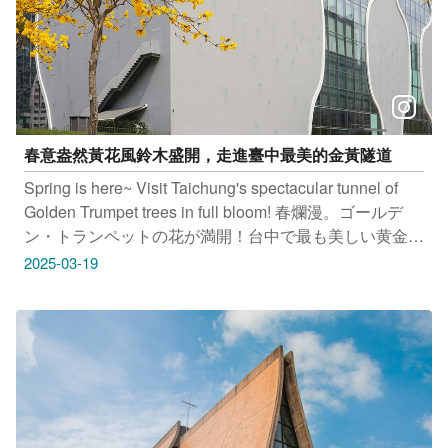
台中旅遊
春意盎然黃花風鈴木盛開，走進臺中最美的金黃隧道
Spring is here~ Visit Taichung's spectacular tunnel of
Golden Trumpet trees in full bloom! 春爛漫。ゴールデ
ン・トランペットの花が満開！台中で最も美しい黄金の
トンネルへと誘う。 완연한 봄기운 황금능소화가 활짝
2025-03-19
핀 타이중의 아름다운 황금색 터널을 거닐어 보세요. #臺
中國家歌劇院 地址：台中市西屯區惠來路二段101號 #文
修公園 地址：台中市西屯區烈美街與福星路口 #廍子公
園 地址：台中市北屯區廍子路418號 感謝IG網友
@‌punkchu 提供授權美照 只要Tag@taichungtravels 就有
機會讓你的美照在大玩台中FB、IG、微博及臺中觀光旅
遊網上曝光喔！ #taichungtravels #travel #scenery