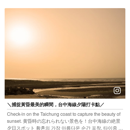
오랜 전통을 자랑하는 타이중의 쭝쯔를 맛보세요 #金華
肉粽 地址：台中市西區中美街189號 #外埔肉粽 地址：台
中市外埔區中山路486號 #春肉粽 地址：台中市東區自由
路三段284號 感謝IG網友 @‌buuzkuo、@brandon3688
、@huang .junjia 提供授權美照 只要
Tag@taichungtravels 就有機會讓你的美照在大玩台中
FB、IG、微博及臺中觀光旅遊網上曝光喔！
#taichungtravels #travel #scenery #Landscape #taiwan
#taichung #discovertaichung #여행 #풍경 #観光 #旅行 #
風景 #台中 #大玩台中 #台中景點 #打卡景點 #台中風景 #
台中旅遊‌‌‌ #金華肉粽 #外埔肉粽 #春肉粽
＼捕捉黃昏最美的瞬間，台中海線夕陽打卡點／
Check-in on the Taichung coast to capture the beauty of
sunset. 黄昏時の忘れられない景色を！台中海線の絶景
夕日スポット 황혼의 가장 아름다운 순간 포착, 타이중 해