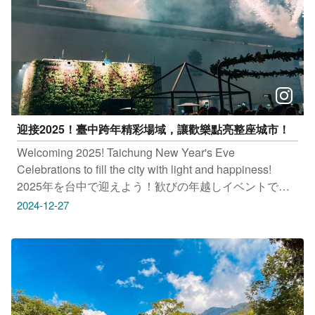
光旅遊網上曝光喔！ ​ #taichungtravels #travel #scenery
#Landscape #taiwan #taichung #discovertaichung #여
행 #풍경 #観光 #旅行 #風景 #台中 #大玩台中 #台中景點
#打卡景點 #台中風景 #台中旅遊
迎接2025！臺中跨年精彩場域，讓歡樂點亮整座城市！
Welcoming 2025! Taichung New Year's Eve
Celebrations to fill the city with light and happiness!
2025年を台中で迎えよう！歓びの年越しイベントで街
中が盛り上がる！ 2025 환영! 전체 도시를 환하게 밝히는
2024-12-27
타이중 새해맞이 카운트다운 행사! 中央公園 超強卡司連
番接唱，帶來臺中限定的精彩表演 麗寶樂園 全台最大的
「天空之夢」摩天輪動畫秀及高密度璀璨煙火秀 老虎城
購物中心 在人群中一起熱鬧倒數，高空酒吧近距離觀賞
跨年煙火秀 梨山谷關 兩地雙主場跨年，迎接日出並以全
臺最高海拔升旗典禮迎接元旦。 感謝IG網友