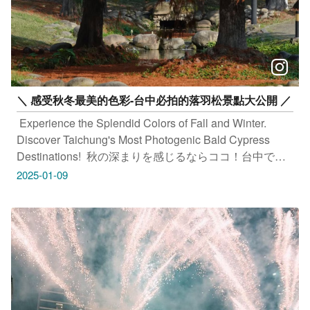
地址：臺中市太平區光興路115號 ​ #古味堂製菓廠有限公
司 地址：臺中市太平區大興21街75號 ​ #浮世三千 地址：
臺中市新社區龍安橋23之2號 ​ #嘉味軒 地址：臺中市西區
模範街12巷5號 ​ #Kris 克里酥 地址：臺中市西屯區青海路
二段284號 ​ 只要Tag@taichungtravels 就有機會讓你的美
照在大玩台中FB、IG、微博及臺中觀光旅遊網上曝光
＼ 感受秋冬最美的色彩-台中必拍的落羽松景點大公開 ／
喔！ ​ #taichungtravels #travel #scenery #Landscape
#taiwan #taichung #discovertaichung #여행 #풍경 #観光
​ Experience the Splendid Colors of Fall and Winter.
#旅行 #風景 #台中 #大玩台中 #台中景點 #台中旅遊
Discover Taichung's Most Photogenic Bald Cypress
Destinations! ​ 秋の深まりを感じるならココ！台中で絶
対に外せない、フォトジェニックな落羽松スポットを大
2025-01-09
公開 ​ 가을 겨울의 가장 아름다운 색상, 타이중의 핫포토
낙우송 명소 대공개 ​ 新都生態公園 地址：臺中市北屯區
祥順路二段 麗寶落羽松大道 地址：臺中市后里區月眉南
路 泰安落羽松秘境 地址：臺中市后里區安眉路5號 ​ 太平
苗圃落羽松 地址：臺中市太平區山田路大湖巷17號 ​ 感謝
IG網友 @the894142 、 @aolohan.h 、@lgu1238520 、
@lucky296no1 授權提供美照 ​ 只要Tag@taichungtravels
就有機會讓你的美照在大玩台中FB、IG、微博及臺中觀