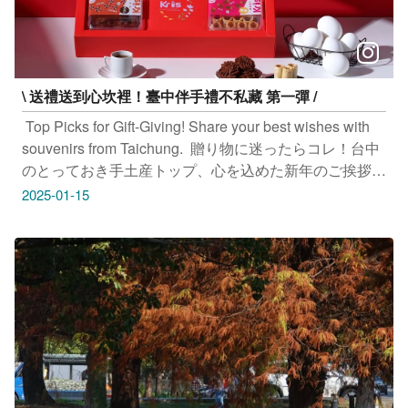
#taichung #discovertaichung #여행 #풍경 #観光 #旅行 #
風景 #台中 #大玩台中 #台中景點 #打卡景點 #台中風景 #
台中旅遊‌‌‌ #天津路年貨大街 #台中一中年貨大街
\ 送禮送到心坎裡！臺中伴手禮不私藏 第一彈 /
​ Top Picks for Gift-Giving! Share your best wishes with
souvenirs from Taichung. ​ 贈り物に迷ったらコレ！台中
のとっておき手土産トップ、心を込めた新年のご挨拶 ​
최고의 새해 선물! 진심을 담은 타이중 10대 기념품 ​ #幸
2025-01-15
運一路 地址：臺中市南屯區東興路二段35號 ​ #陳允寶泉
地址：臺中市中區自由路二段36號 ​ #阿聰師的糕餅主意
地址：臺中市大甲區文武路38號 ​ #芋樂大世界 地址：臺
中市大安區興安路166號 ​ #十間屋烘培坊 地址：臺中市東
區樂業路152號 ​ #威利與查理手作烘焙坊 地址：臺中市北
屯區北屯路141號 ​ #翔記手工蛋黃酥 地址：臺中市東區自
由路三段287號 ​ #幸福圓手作坊有限公司 地址：臺中市太
平區光興路115號 ​ #以諾莊園 地址：臺中市北屯區崇德路
二段256號中科大飯店1F櫃位 ​ #中臺太陽堂食品有限公司