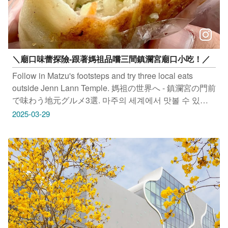
台中旅遊‌‌‌ #低碳旅宿 #台中住宿 #璞樹文旅 #浮雲客棧 #
葉綠宿
＼廟口味蕾探險-跟著媽祖品嚐三間鎮瀾宮廟口小吃！／
Follow in Matzu's footsteps and try three local eats
outside Jenn Lann Temple. 媽祖の世界へ - 鎮瀾宮の門前
で味わう地元グルメ3選. 마주의 세계에서 맛볼 수 있는
전란궁 사당 근처 3곳의 지역 미식. #一品香水煎包 地
2025-03-29
址：台中市大甲區育德路58號 #大甲芋香包 地址：台中
市大甲區蔣公路121號 #嘉家樂肉丸 地址：台中市大甲區
蔣公路166號 感謝IG網友 @@bape0517 @_eatingshan_
@niuniu_cute_8_baby 授權提供美照 只要
Tag@taichungtravels 就有機會讓你的美照在大玩台中
FB、IG、微博及臺中觀光旅遊網上曝光喔！
#taichungtravels #travel #scenery #Landscape #taiwan
#taichung #discovertaichung #여행 #풍경 #観光 #旅行 #
風景 #台中 #大玩台中 #台中景點 #打卡景點 #台中風景 #