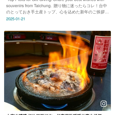
souvenirs from Taichung. ​ 贈り物に迷ったらコレ！台中
のとっておき手土産トップ、心を込めた新年のご挨拶 ​
최고의 새해 선물! 진심을 담은 타이중 10대 기념품 ​
2025-01-21
#ISABELLE伊莎貝爾台中三民店 地址：台中市中區三民
路二段29之1號 ​ #巴部屋工房 地址： 台中市南區建成路
1824號 ​ #奶油製造所 地址：台中市西屯區至善路77號16
樓之2 ​ #熊介巧 地址：台中市太平區中山路四段260巷12
號 ​ #旅人票亭手工蛋捲 地址：台中市北區中華路二段121
號 ​ #豐巢素食烘焙 地址： 台中市豐原區豐東路6號 ​ #元
明商店 心遊台中-追愛成功 地址： 台中市西屯區臺灣大
道三段162號 ​ #流星花園幸福樂活園區 地址： 台中市豐
原區水源路坪頂巷8號 ​ #微笑天使烘焙坊 地址： 台中市
大里區大衛路48-8號 ​ #IVY HOUSE 品菓屋 (111生技企
業股份有限公司) 地址：台中市烏日區溪南路二段68巷26
弄38號 ​ #麻本舖 (萬壽果有限公司) 地址：台中市后里區
三豐路四段130巷21號2F ​ #木匠兄妹木工房 地址：台中
市后里區舊圳路4-12號 ​ ​ 只要Tag@taichungtravels 就有
機會讓你的美照在大玩台中FB、IG、微博及臺中觀光旅