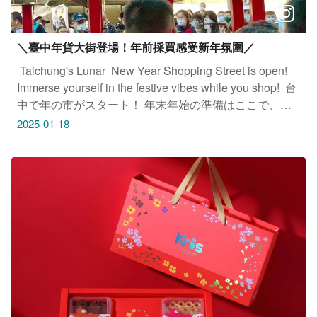
＼臺中年貨大街登場！年前採買感受新年氛圍／
​ Taichung's Lunar ​ New Year Shopping Street is open!
Immerse yourself in the festive vibes while you shop! ​ 台
中で年の市がスタート！ 年末年始の準備はここで、新
年の雰囲気を満喫しよう ​ 새해맞이 타이중 쇼핑 거리 개
2025-01-18
막! 춘절 전 새해맞이 물품을 구입하며 새해 분위기를 느
껴보세요 ​ 感受春節氣氛，採買年貨過新年 臺中年貨大街
採購口袋名單，一起來採買！ ​ 天津路年貨大街▶ 每到過
年，商圈變年貨大街，臺中天津路年貨大街，在地人每年
必備的年前行程 ​ 台中一中年貨大街▶ 不只擁有臺中美
食，還可以買新衣、逛市集、玩遊戲，和滿額摸彩活動 ​ ​
天津路年貨大街 地址：台中市天津路(中清路至梅川路段)
​ 台中一中年貨大街 地址：台中市中區繼光街158號 ​ 只要
Tag@taichungtravels 就有機會讓你的美照在大玩台中
FB、IG、微博及臺中觀光旅遊網上曝光喔！ ​
#taichungtravels #travel #scenery #Landscape #taiwan