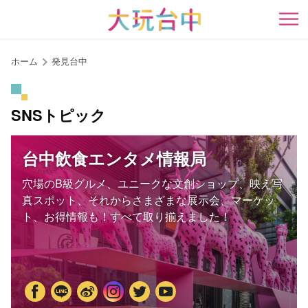
ア
ン
開
カ
ー
ホーム
発見台中
ポ
イ
ン
SNSトピック
ト
に
台中飲食エンタメ情報局
移
動
穴場のB級グルメ、ユニークな文創ショップ、映え写
す
真スポット、それからさまざまな展示会、マーケッ
る
ト、お得情報も！すべて取り揃えました！