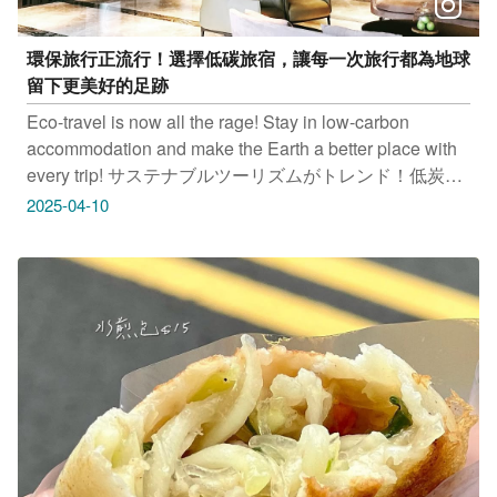
環保旅行正流行！選擇低碳旅宿，讓每一次旅行都為地球
留下更美好的足跡
Eco-travel is now all the rage! Stay in low-carbon
accommodation and make the Earth a better place with
every trip! サステナブルツーリズムがトレンド！低炭素
ホテルを選んで、地球により良い足跡を残そう。 친환
2025-04-10
경 여행이 유행하고 있습니다! 저탄소 호텔을 선택하여 매
번 여행할 때마다 지구에 더 아름다운 흔적을 남겨보세요.
#璞樹文旅 Treeart Hotel 地址：台中市西屯區黎明路三段
235號 #浮雲客棧 地址：台中市西屯區西安街277巷59號
#葉綠宿(一中館) 地址：台中市北區雙十路一段89號 感謝
IG網友 @eanchen 提供授權美照 只要
Tag@taichungtravels 就有機會讓你的美照在大玩台中
FB、IG、微博及臺中觀光旅遊網上曝光喔！
#taichungtravels #travel #scenery #Landscape #taiwan
#taichung #discovertaichung #여행 #풍경 #観光 #旅行 #
風景 #台中 #大玩台中 #台中景點 #打卡景點 #台中風景 #