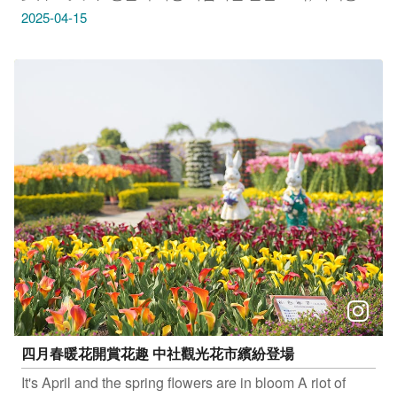
안선의 석양 체크인 포인트 #麗水漁港 地址：臺中市龍井
2025-04-15
區三港路65號 #松柏漁港 地址：台中市大甲區順帆路 #大
安沙丘 地址：台中市大安區南埔海堤 只要
Tag@taichungtravels 就有機會讓你的美照在大玩台中
FB、IG、微博及臺中觀光旅遊網上曝光喔！
#taichungtravels #travel #scenery #Landscape #taiwan
#taichung #discovertaichung #여행 #풍경 #観光 #旅行 #
風景 #台中 #大玩台中 #台中景點 #打卡景點 #台中風景 #
台中旅遊 ＃台中海線 ＃台中海線夕陽 ＃台中夕陽 ＃台中
夕陽景點 ＃台中漁港 #麗水漁港 #松柏漁港 #大安沙丘
四月春暖花開賞花趣 中社觀光花市繽紛登場
It's April and the spring flowers are in bloom A riot of