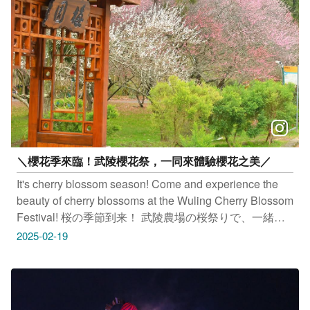
址：台中市霧峰區吉峰東路168號 #靜宜大學 地址：台中
市沙鹿區台灣大道七段200號 只要Tag@taichungtravels
就有機會讓你的美照在大玩台中FB、IG、微博及臺中觀
光旅遊網上曝光喔！ # taichungtravels #travel #scenery
#Landscape #taiwan #taichung #discovertaichung #여
행 #풍경 #観光 #旅行 #風景 #台中 #大玩台中 # 台中景點
#打卡景點 #台中風景 #台中旅遊
＼櫻花季來臨！武陵櫻花祭，一同來體驗櫻花之美／
It's cherry blossom season! Come and experience the
beauty of cherry blossoms at the Wuling Cherry Blossom
Festival! 桜の季節到来！ 武陵農場の桜祭りで、一緒に
桜の美しさを体験しよう 벚꽃 시즌이 다가옵니다! 우링
2025-02-19
벚꽃 축제에서 아름다운 벚꽃을 함께 즐겨보세요. #武陵
農場 地址：台中市和平區武陵路3-1號 只要
Tag@taichungtravels 就有機會讓你的美照在大玩台中
FB、IG、微博及臺中觀光旅遊網上曝光喔！ #