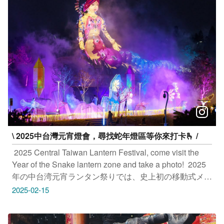
taichungtravels #travel #scenery #Landscape #taiwan
#taichung #discovertaichung #여행 #풍경 #観光 #旅行 #
風景 #台中 #大玩台中 # 台中景點 #打卡景點 #台中風景
#台中旅遊‌‌‌ #櫻花季 ＃武嶺 ＃台中櫻花 ＃賞櫻景點
\ 2025中台灣元宵燈會，尋找蛇年燈區等你來打卡🫰 /
​ 2025 Central Taiwan Lantern Festival, come visit the
Year of the Snake lantern zone and take a photo! ​ 2025
年の中台湾元宵ランタン祭りでは、史上初の移動式メイ
ンランタンが登場！ 台中中央公園で「幸せを実現」し
2025-02-15
よう ​ 2025 타이완 중부 대보름날 등불축제에 이동식 주
등이 최초로 화려하게 등장합니다! 타이중 중양공원에서