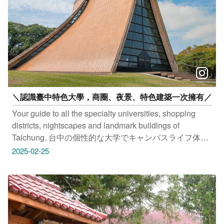
#Landscape #taiwan #taichung #discovertaichung #여
행 #풍경 #観光 #旅行 #風景 #台中 #大玩台中 #台中景點
#打卡景點 #台中風景 #台中旅遊‌‌‌ #黃金風鈴木 #文修公園
#廍子公園 #臺中國家歌劇院 #台中賞花
＼認識臺中特色大學，商圈、夜景、特色建築一次擁有／
Your guide to all the specialty universities, shopping
districts, nightscapes and landmark buildings of
Taichung. 台中の個性的な大学でキャンパスライフ体
験！ 夜景にうっとりしたり、特徴的な建物を見学した
2025-02-25
り 思い出に残る1日を過ごせること間違いなし！ 타이
중의 특색 있는 대학, 상권, 야경, 특색 건축을 한 번에 알
아보세요. #東海大學 地址：台中市西屯區台灣大道四段
1727號 #亞洲大學 地址：台中市霧峰區柳豐路500號 #逢
甲大學 地址：台中市西屯區文華路100號 #國立臺中科技
大學 地址：台中市北區三民路三段129號 #朝陽大學 地