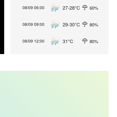
27-28
°C
60
%
08/09 06:00
29-30
°C
80
%
08/09 09:00
31
°C
80
%
08/09 12:00