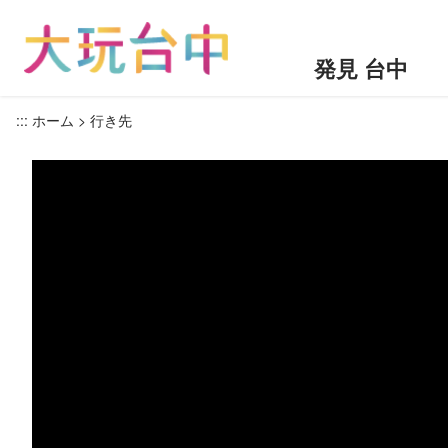
ア
ン
カ
発見 台中
ー
ポ
:::
ホーム
行き先
イ
ン
ト
に
移
動
す
る