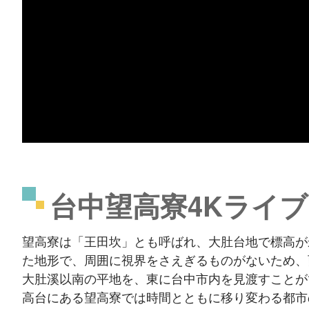
台中望高寮4Kライ
望高寮は「王田坎」とも呼ばれ、大肚台地で標高が
た地形で、周囲に視界をさえぎるものがないため、
大肚溪以南の平地を、東に台中市内を見渡すことが
高台にある望高寮では時間とともに移り変わる都市