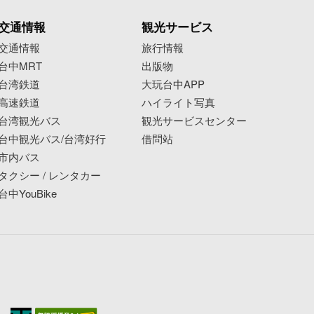
交通情報
観光サービス
交通情報
旅行情報
台中MRT
出版物
台湾鉄道
大玩台中APP
高速鉄道
ハイライト写真
台湾観光バス
観光サービスセンター
台中観光バス/台湾好行
借問站
市内バス
タクシー / レンタカー
台中YouBike