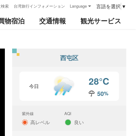
言語を選択
▼
文検索
台湾旅行インフォメーション
Language
買物宿泊
交通情報
観光サービス
西屯区
28
°C
今日
50
%
降水確率
紫外線
AQI
高レベル
良い