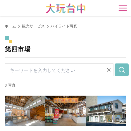
ア
ン
開
カ
ー
ホーム
観光サービス
ハイライト写真
ポ
イ
ン
第四市場
ト
に
移
動
す
3 写真
る