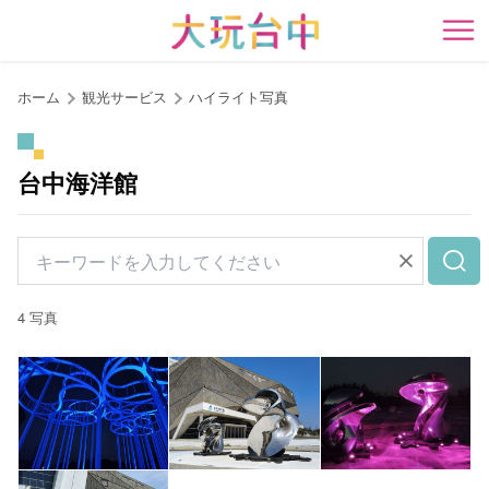
ア
ン
開
カ
ー
ホーム
観光サービス
ハイライト写真
ポ
イ
ン
台中海洋館
ト
に
移
動
す
4 写真
る