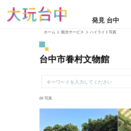
ア
ン
カ
発見 台中
ー
ポ
:::
ホーム
観光サービス
ハイライト写真
イ
ン
ト
台中市眷村文物館
に
移
動
す
る
26 写真