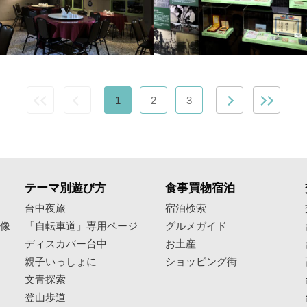
1
2
3
テーマ別遊び方
食事買物宿泊
像
台中夜旅
宿泊検索
映像
「自転車道」専用ページ
グルメガイド
ディスカバー台中
お土産
親子いっしょに
ショッピング街
文青探索
登山歩道