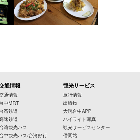
交通情報
観光サービス
交通情報
旅行情報
台中MRT
出版物
台湾鉄道
大玩台中APP
高速鉄道
ハイライト写真
台湾観光バス
観光サービスセンター
台中観光バス/台湾好行
借問站