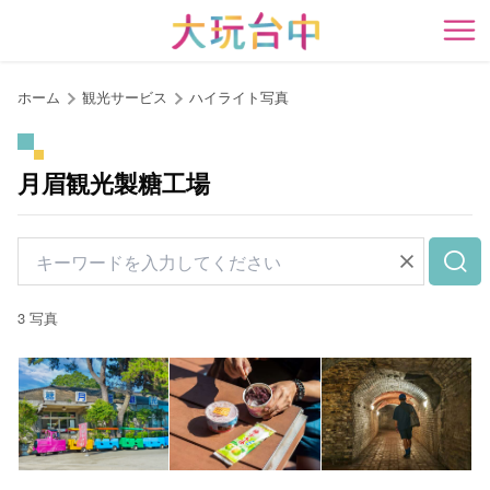
ア
ン
開
カ
ー
ホーム
観光サービス
ハイライト写真
ポ
イ
ン
月眉観光製糖工場
ト
に
移
動
す
3 写真
る