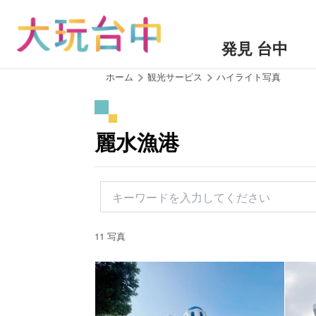
ア
ン
カ
発見 台中
ー
ポ
:::
ホーム
観光サービス
ハイライト写真
イ
ン
ト
麗水漁港
に
移
動
す
る
11 写真