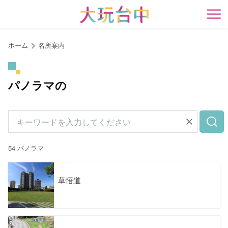
ア
ン
開
カ
ー
ホーム
名所案内
ポ
イ
ン
パノラマの
ト
に
移
動
す
54 パノラマ
る
草悟道