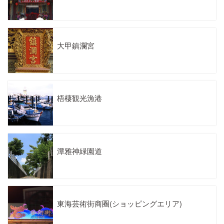
大甲鎮瀾宮
梧棲観光漁港
潭雅神緑園道
東海芸術街商圈(ショッピングエリア)