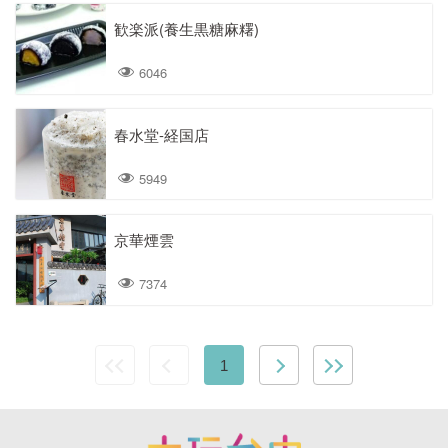
歓楽派(養生黒糖麻糬)
6046
春水堂-経国店
5949
京華煙雲
7374
1