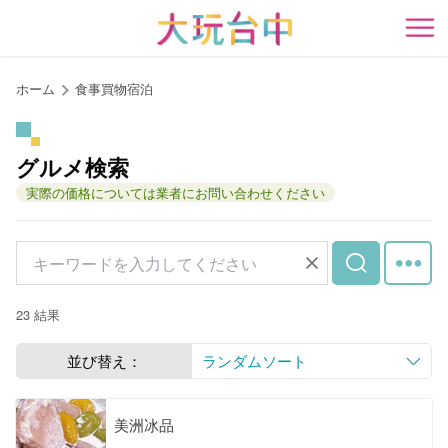
ア
ン
開
カ
ー
ホーム
食事買物宿泊
ポ
イ
ン
グルメ検索
ト
実際の価格については業者にお問い合わせください
に
移
動
す
る
23 結果
並び替え：
ランダムソート
美洲冰品