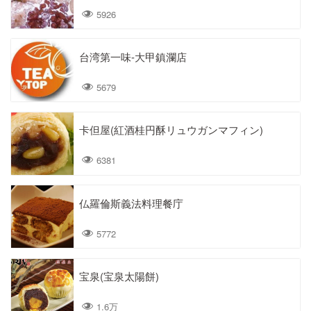
5926
台湾第一味-大甲鎮瀾店
5679
卡但屋(紅酒桂円酥リュウガンマフィン)
6381
仏羅倫斯義法料理餐庁
5772
宝泉(宝泉太陽餅)
1.6万