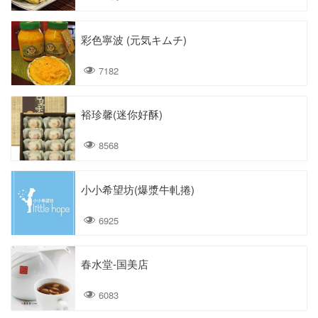
彩色寧波 (元気キムチ)
7182
裕珍馨(迷你好酥)
8568
小小希望坊(爆漿牛軋捲)
6925
春水堂-国美店
6083