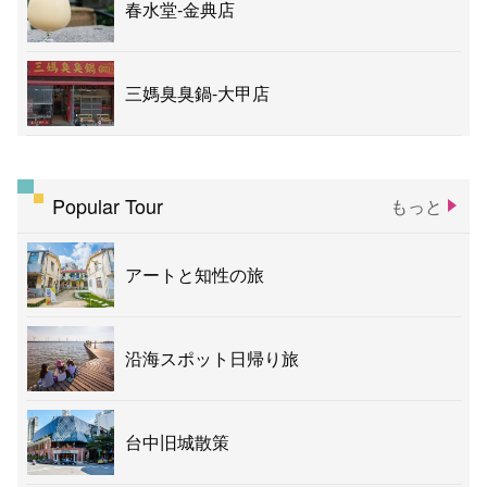
春水堂-金典店
三媽臭臭鍋-大甲店
Popular Tour
もっと
アートと知性の旅
沿海スポット日帰り旅
台中旧城散策