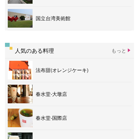
国立台湾美術館
人気のある料理
もっと
法布甜(オレンジケーキ)
春水堂-大墩店
春水堂-国際店