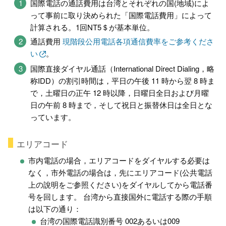
国際電話の通話費用は台湾とそれぞれの国(地域)によ
って事前に取り決められた「国際電話費用」によって
計算される。1回NT5＄が基本単位。
通話費用
現階段公用電話各項通信費率をご参考くださ
い
。
国際直接ダイヤル通話（International Direct Dialing，略
称IDD）の割引時間は，平日の午後 11 時から翌 8 時ま
で，土曜日の正午 12 時以降，日曜日全日および月曜
日の午前 8 時まで，そして祝日と振替休日は全日とな
っています。
エリアコード
市内電話の場合，エリアコードをダイヤルする必要は
なく，市外電話の場合は，先にエリアコード(公共電話
上の說明をご参照ください)をダイヤルしてから電話番
号を回します。 台湾から直接国外に電話する際の手順
は以下の通り：
台湾の国際電話識別番号 002あるいは009