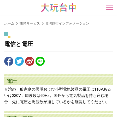
ア
ン
開
カ
ー
ホーム
観光サービス
台湾旅行インフォメーション
ポ
イ
ン
電信と電圧
ト
に
移
動
す
る
電圧
台湾の一般家庭の照明および小型電気製品の電圧は110Vある
いは220V，周波数は60Hz。国外から電気製品を持ち込む場
合，先に電圧と周波数が適しているかを確認してください。