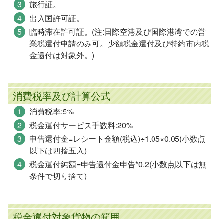
旅行証。
出入国許可証。
臨時滞在許可証。(注:国際空港及び国際港湾での営
業税還付申請のみ可。少額税金還付及び特約市内税
金還付は対象外。)
消費税率及び計算公式
消費税率:5%
税金還付サービス手数料:20%
申告還付金=レシート金額(税込)÷1.05×0.05(小数点
以下は四捨五入)
税金還付純額=申告還付金­​申告*0.2(​小数点以下は無
条件で切り捨て)
税金還付対象貨物の範囲