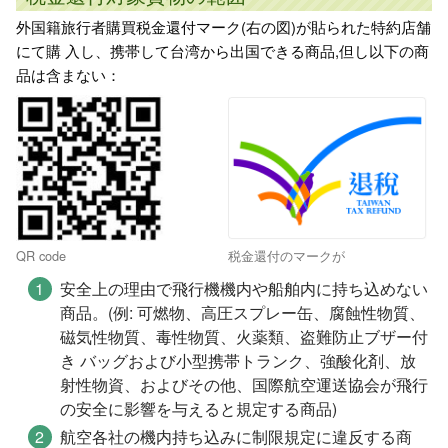
外国籍旅行者購買税金還付マーク(右の図)が貼られた特約店舗
にて購 入し、携帯して台湾から出国できる商品,但し以下の商
品は​含まない：
QR code
税金還付のマークが
安全上の理由で飛行機機内や船舶内に持ち込めない
商品。(例: 可燃物、高圧スプレー缶、腐蝕性物質、
磁気性物質、毒性物質、火薬類、盗難防止ブザー付
き バッグおよび小型携帯トランク、強酸化剤、放
射性物資、およびその他、国際航空運送協会が飛行
の安全に影響を与えると規定する商品)
航空各社の機内持ち込みに制限規定に違反する商