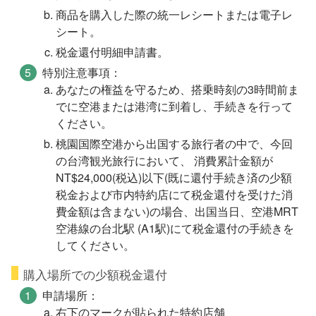
商品を購入した際の統一レシートまたは電子レ
シート。
税金還付明細申請書。
特別注意事項：
あなたの権益を守るため、搭乗時刻の3時間前ま
でに空港または港湾に到着し、手続きを行って
ください。
桃園国際空港から出国する旅行者の中で、今回
の台湾観光旅行において、 消費累計金額が
NT$24,000(税込)以下(既に還付手続き済の少額
税金および市内特約店にて税金還付を受けた消
費金額は含まない)の場合、出国当日、空港MRT
空港線の台北駅 (A1駅)にて税金還付の手続きを
してください。
購入場所での少額税金還付
申請場所：
右下のマークが貼られた特約店舗