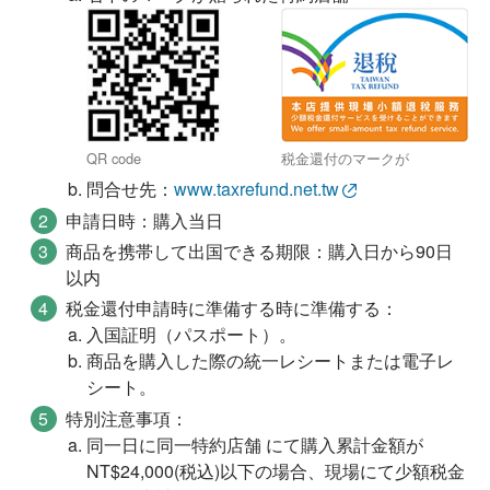
QR code
税金還付のマークが
問合せ先：
www.taxrefund.net.tw
申請日時：購入当日
商品を携帯して出国できる期限：購入日から90​日
以内
税金還付申請時に準備する時に準備する：
入国証明（パスポート）。
商品を購入した際の統一レシートまたは電子レ
シート。
特別注意事項：
同一日に同一特約店舗 にて購入累計金額が
NT$24,000(税込)以下の場合、現場にて少額税金