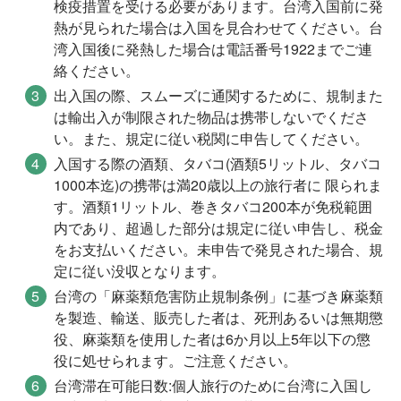
検疫措置を受ける必要があります。台湾入国前に発
熱が見られた場合は入国を見合わせてください。台
湾入国後に発熱した場合は電話番号1922までご連
絡ください。
出入国の際、スムーズに通関するために、規制また
は輸出入が制限された物品は携帯しないでくださ
い。また、規定に従い税関に申告してください。
入国する際の酒類、タバコ(酒類5リットル、タバコ
1000本迄)の携帯は満20歳以上の旅行者に 限られま
す。酒類1リットル、巻きタバコ200本が免税範囲
内であり、超過した部分は規定に従い申告し、税金
をお支払いください。未申告で発見された場合、規
定に従い没収となります。
台湾の「麻薬類危害防止規制条例」に基づき麻薬類
を製造、輸送、販売した者は、死刑あるいは無期懲
役、麻薬類を使用した者は6か月以上5年以下の懲
役に処せられます。ご注意ください。
台湾滞在可能日数:個人旅行のために台湾に入国し