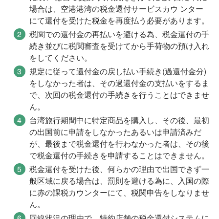
場合は、空港港湾の税金還付サービスカウ ンター
にて還付を受けた税金を再度払う必要があります。
税関での還付金の再払いを避ける為、税金還付の手
続き並びに税関審査を受けてから手荷物の預け入れ
をしてください。
規定に従って還付金の戻し払い手続き(過還付金分)
をしなかった者は、その過還付金の支払いをするま
で、次回の税金還付の手続きを行うことはできませ
ん。
台湾旅行期間中に特定商品を購入し、その後、最初
の出国前に申請をしなかったあるいは申請済みだ
が、最後まで税金還付を行わなかった者は、その後
で税金還付の手続きを申請することはできません。
税金還付を受けた後、何らかの理由で出国できず一
般区域に戻る場合は、罰則を避ける為に、入国の際
に赤の課税カウンターにて、税関申告をしなりませ
ん。
回線状況の理由で、特約店舗の税金還付システムに