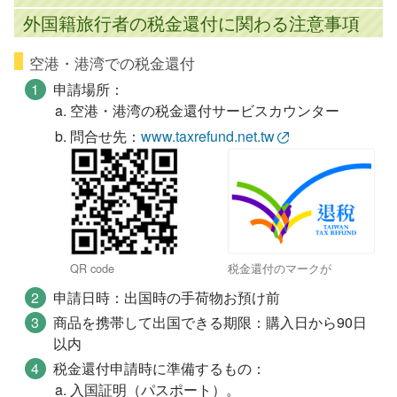
外国籍旅行者の税金還付に関わる注意事項
空港・港湾での税金還付
申請場所：
空港・港湾の税金還付サービスカウンター
問合せ先：
www.taxrefund.net.tw
QR code
税金還付のマークが
申請日時：出国時の手荷物お預け前
商品を携帯して出国できる期限：購入日から90​日
以内
税金還付申請時に準備するもの：
入国証明（パスポート）。