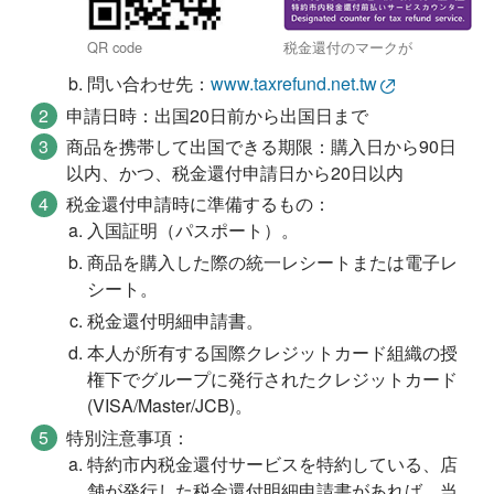
QR code
税金還付のマークが
問い合わせ先：
www.taxrefund.net.tw
申請日時：出国20日前から出国日まで
商品を携帯して出国できる期限：購入日から90日
以内、かつ、税金還付申請日から20日以内
税金還付申請時に準備するもの：
入国証明（パスポート）。
商品を購入した際の統一レシートまたは電子レ
シート。
税金還付明細申請書。
本人が所有する国際クレジットカード組織の授
権下でグループに発行されたクレジットカード
(VISA/Master/JCB)。
特別注意事項：
特約市内税金還付サービスを特約している、店
舗が発行した税金還付明細申請書があれば、当