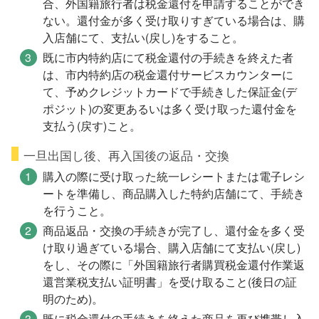
合、外国籍旅行者は税金還付を申請することができ
ない。還付金が多く受け取りすぎている場合は、購
入店舗にて、支払い(戻し)をすること。
既に市内特約店にて税金還付の手続きを終えた者
は、市内特約店の税金還付サービスカウンターに
て、予めクレジットカードで手続きした保証金(デ
ポジット)の変更あるいは多く受け取った還付金を
支払う(戻す)こと。
一旦出国し後、再入国後の返品・交換
購入の際に受け取った統一レシートまたは電子レシ
ートを準備し、商品購入した特約店舗にて、手続き
を行うこと。
商品返品・交換の手続きが完了し、還付金を多く受
け取り過ぎている場合、購入店舗にて支払い(戻し)
をし、その際に「外国籍旅行者購買税金還付作業返
還営業税支払い証明書」を受け取ること(後日の証
明のため)。
既に税金還付の手続きを終えた商品を再び携帯し入