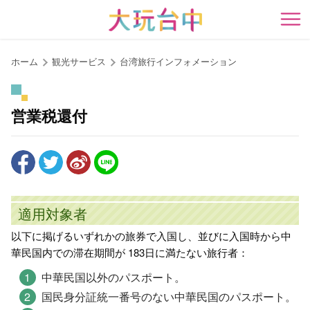
ア
ン
開
カ
ー
ホーム
観光サービス
台湾旅行インフォメーション
ポ
イ
ン
営業税還付
ト
に
移
動
す
る
適用対象者
以下に掲げるいずれかの旅券で入国し、並びに入国時から中
華民国内での滞在期間が 183日に満たない旅行者：
中華民国以外のパスポート。
国民身分証統一番号のない中華民国のパスポート。