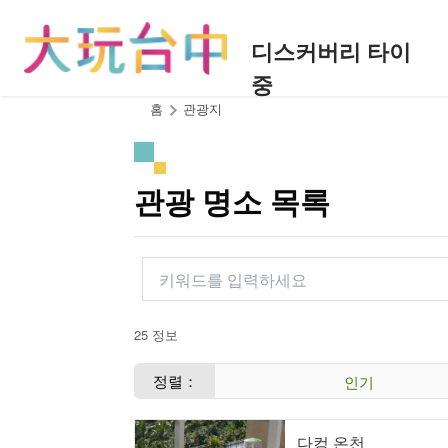
앵
커
디스커버리 타이
로
중
이
동
:::
홈
관광지
관광 명소 목록
25 정보
정렬：
인기
다컹 온천