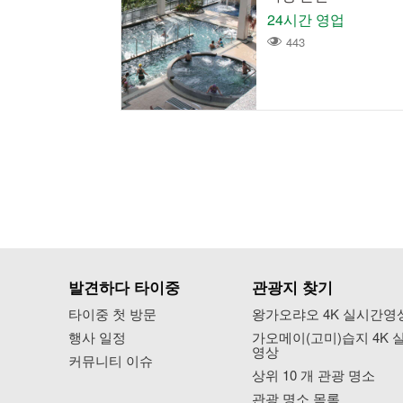
24시간 영업
443
발견하다 타이중
관광지 찾기
타이중 첫 방문
왕가오랴오 4K 실시간영
행사 일정
가오메이(고미)습지 4K 
영상
커뮤니티 이슈
상위 10 개 관광 명소
관광 명소 목록