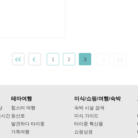
1
2
3
테마여행
미식/쇼핑/여행/숙박
상
힙스터 여행
숙박 시설 검색
실시간
등산로
미식 가이드
발견하다 타이중
타이중 특산품
가족여행
쇼핑상권