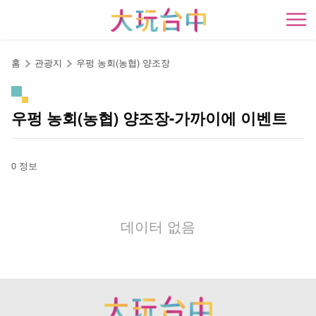
앵
커
開
로
이
홈
관광지
우펑 농회(농협) 양조장
동
우펑 농회(농협) 양조장-가까이에 이벤트
0 정보
데이터 없음