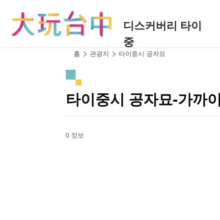
앵
커
디스커버리 타이
로
중
이
동
:::
홈
관광지
타이중시 공자묘
타이중시 공자묘-가까
0 정보