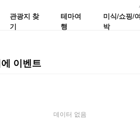
:::
관광지 찾
테마여
미식/쇼핑/
기
행
박
이에 이벤트
데이터 없음