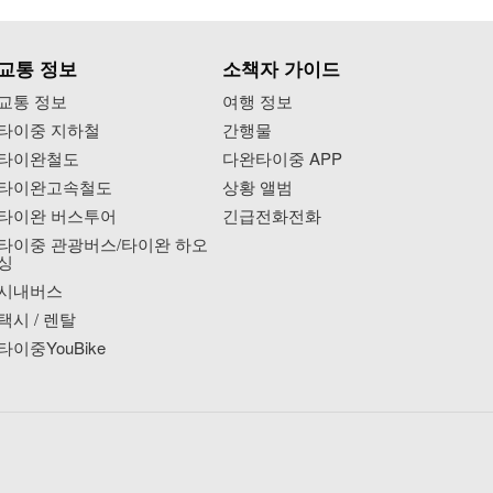
교통 정보
소책자 가이드
교통 정보
여행 정보
타이중 지하철
간행물
타이완철도
다완타이중 APP
타이완고속철도
상황 앨범
타이완 버스투어
긴급전화전화
타이중 관광버스/타이완 하오
싱
시내버스
택시 / 렌탈
타이중YouBike