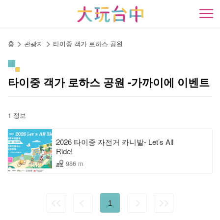
앵
커
開
로
이
홈
관광지
타이중 객가 로하스 공원
동
타이중 객가 로하스 공원 -가까이에 이벤트
1 정보
2026 타이중 자전거 카니발- Let’s All
Ride!
986 m
1