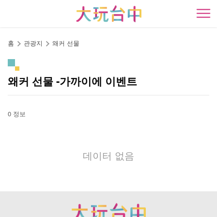
앵
커
開
로
이
홈
관광지
왜커 선물
동
왜커 선물 -가까이에 이벤트
0 정보
데이터 없음