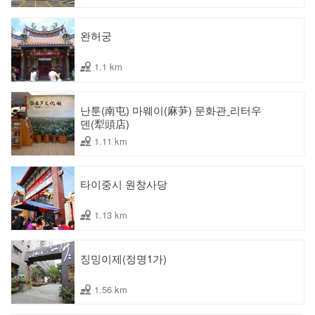
완허궁
1.1 km
난툰(南屯) 마웨이(麻芛) 문화관ˍ리터우
덴(犁頭店)
1.11 km
타이중시 원창사당
1.13 km
징밍이제(정명1가)
1.56 km