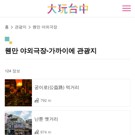
앵
커
開
로
이
홈
관광지
웬만 야외극장
동
웬만 야외극장-가까이에 관광지
124 정보
궁이로(公益路) 먹거리
792 m
난툰 옛거리
974 m