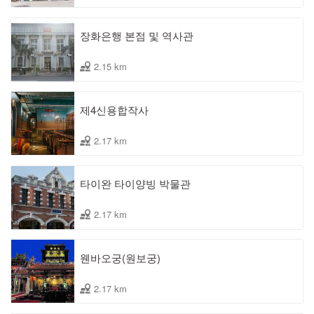
장화은행 본점 및 역사관
2.15 km
제4신용합작사
2.17 km
타이완 타이양빙 박물관
2.17 km
웬바오궁(원보궁)
2.17 km