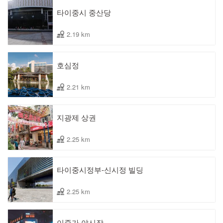
타이중시 중산당
2.19 km
호심정
2.21 km
지광제 상권
2.25 km
타이중시정부-신시정 빌딩
2.25 km
이중가 야시장