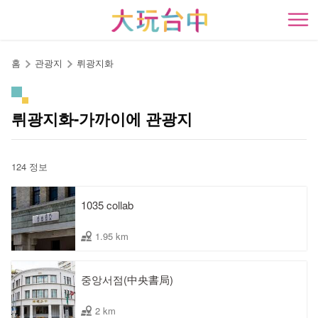
앵
커
開
로
이
홈
관광지
뤼광지화
동
뤼광지화-가까이에 관광지
124 정보
1035 collab
1.95 km
중앙서점(中央書局)
2 km