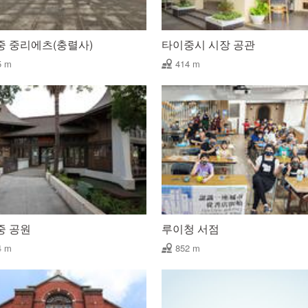
중 중리에츠(충렬사)
타이중시 시장 공관
5 m
414 m
중 공원
루이청 서점
4 m
852 m