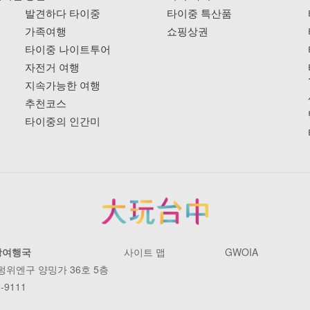
발견하다 타이중
타이중 특산품
가족여행
쇼핑상권
타이중 나이트투어
자전거 여행
지속가능한 여행
추천코스
타이중의 인간미
광여행국
사이트 맵
GWOIA
 펑위엔구 양밍가 36호 5층
-9111