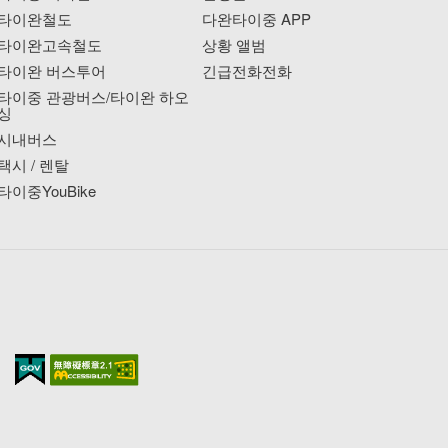
타이완철도
다완타이중 APP
타이완고속철도
상황 앨범
타이완 버스투어
긴급전화전화
타이중 관광버스/타이완 하오
싱
시내버스
택시 / 렌탈
타이중YouBike