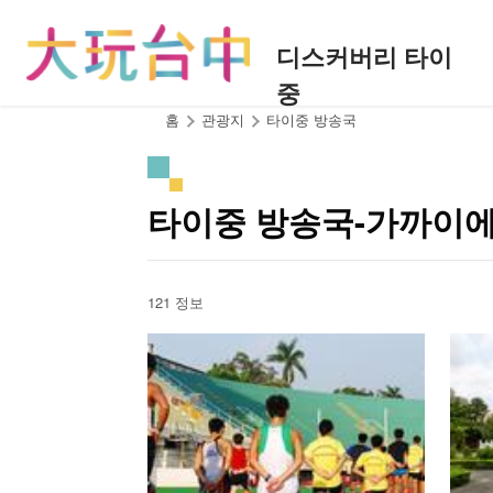
앵
커
디스커버리 타이
로
중
이
동
:::
홈
관광지
타이중 방송국
타이중 방송국-가까이에
121 정보