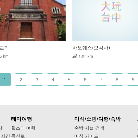
 교회
바오줴스(보각사)
05 km
1.07 km
1
2
3
4
5
6
7
8
9
테마여행
미식/쇼핑/여행/숙박
상
힙스터 여행
숙박 시설 검색
실시간
등산로
미식 가이드