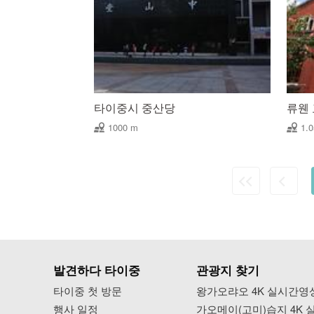
타이중시 중산당
류웬
1000 m
1.
발견하다 타이중
관광지 찾기
타이중 첫 방문
왕가오랴오 4K 실시간영
행사 일정
가오메이(고미)습지 4K 