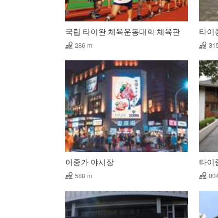
국립 타이완 체육운동대학 체육관
타이
286 m
31
이중가 야시장
타이
580 m
80