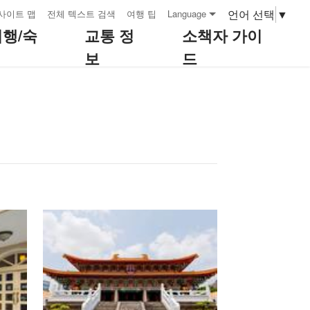
언어 선택
▼
사이트 맵
전체 텍스트 검색
여행 팁
Language
여행/숙
교통 정
소책자 가이
보
드