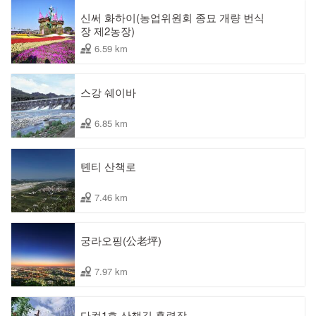
신써 화하이(농업위원회 종묘 개량 번식
장 제2농장)
6.59 km
스강 쉐이바
6.85 km
톈티 산책로
7.46 km
궁라오핑(公老坪)
7.97 km
다컹1호 산책길 훈련장