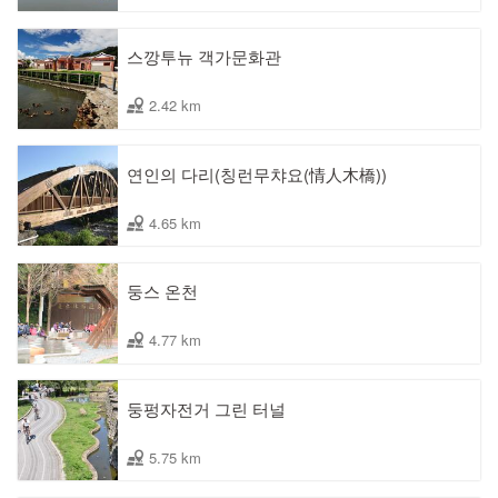
스깡투뉴 객가문화관
2.42 km
연인의 다리(칭런무챠요(情人木橋))
4.65 km
둥스 온천
4.77 km
둥펑자전거 그린 터널
5.75 km