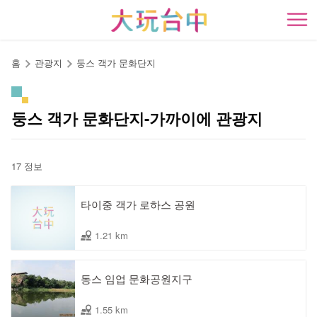
앵
커
開
로
이
홈
관광지
둥스 객가 문화단지
동
둥스 객가 문화단지-가까이에 관광지
17 정보
타이중 객가 로하스 공원
1.21 km
동스 임업 문화공원지구
1.55 km