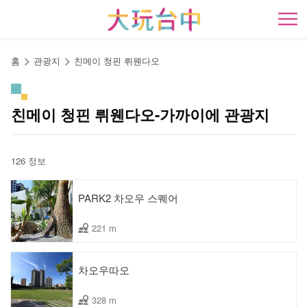
앵
커
開
로
이
홈
관광지
친메이 청핀 뤼웬다오
동
친메이 청핀 뤼웬다오-가까이에 관광지
126 정보
PARK2 차오우 스퀘어
221 m
차오우따오
328 m