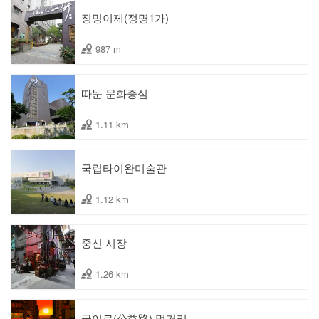
징밍이제(정명1가)
987 m
따뚠 문화중심
1.11 km
국립타이완미술관
1.12 km
중신 시장
1.26 km
궁이로(公益路) 먹거리