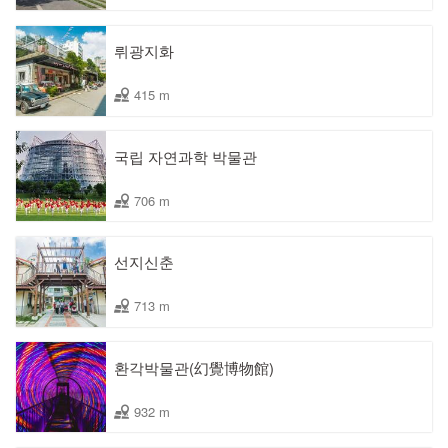
뤼광지화
415 m
국립 자연과학 박물관
706 m
선지신춘
713 m
환각박물관(幻覺博物館)
932 m