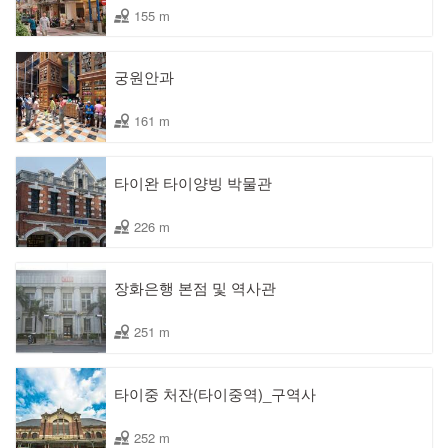
155 m
궁원안과
161 m
타이완 타이양빙 박물관
226 m
장화은행 본점 및 역사관
251 m
타이중 처잔(타이중역)_구역사
252 m