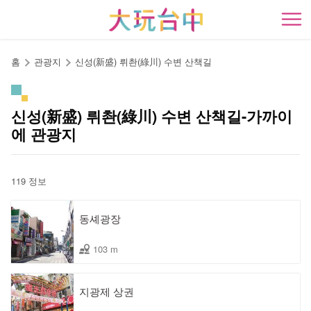
앵
커
開
로
이
홈
관광지
신성(新盛) 뤼촨(綠川) 수변 산책길
동
신성(新盛) 뤼촨(綠川) 수변 산책길-가까이
에 관광지
119 정보
동셰광장
103 m
지광제 상권