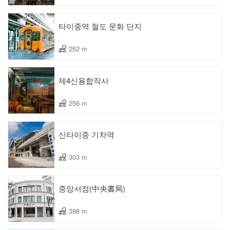
타이중역 철도 문화 단지
252 m
제4신용합작사
256 m
신타이중 기차역
303 m
중앙서점(中央書局)
398 m